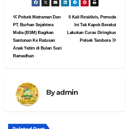
Navigasi
Polsek Matraman Dan
5 Kali Residivis, Pemuda
PT. Burhan Sejahtera
Ini Tak Kapok Beraksi
pos
Mulia (BSM) Bagikan
Lakukan Curas Diringkus
Santunan Ke Ratusan
Polsek Tambora
Anak Yatim di Bulan Suci
Ramadhan
By
admin