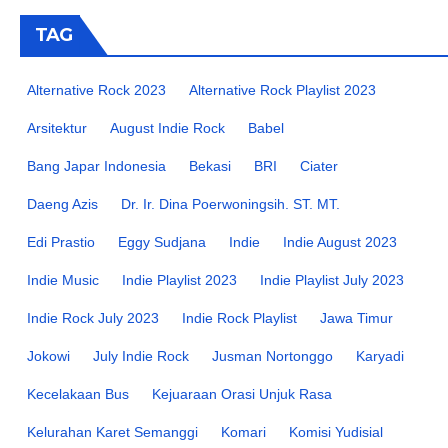
TAG
Alternative Rock 2023
Alternative Rock Playlist 2023
Arsitektur
August Indie Rock
Babel
Bang Japar Indonesia
Bekasi
BRI
Ciater
Daeng Azis
Dr. Ir. Dina Poerwoningsih. ST. MT.
Edi Prastio
Eggy Sudjana
Indie
Indie August 2023
Indie Music
Indie Playlist 2023
Indie Playlist July 2023
Indie Rock July 2023
Indie Rock Playlist
Jawa Timur
Jokowi
July Indie Rock
Jusman Nortonggo
Karyadi
Kecelakaan Bus
Kejuaraan Orasi Unjuk Rasa
Kelurahan Karet Semanggi
Komari
Komisi Yudisial