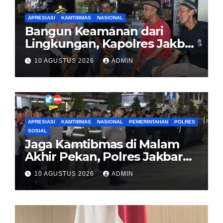
APRESIASI
KAMTIBMAS
NASIONAL
Bangun Keamanan dari
Lingkungan, Kapolres Jakbar
Ajak Warga Cengkareng
10 AGUSTUS 2026
ADMIN
Aktifkan Siskamling
APRESIASI
KAMTIBMAS
NASIONAL
PEMERINTAHAN
POLRES
SOSIAL
Jaga Kamtibmas di Malam
Akhir Pekan, Polres Jakbar
Gelar KRYD Bersama Tiga
10 AGUSTUS 2026
ADMIN
Pilar