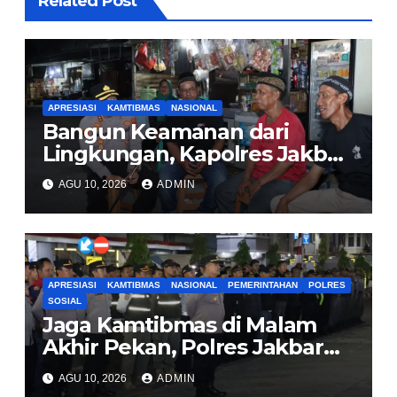
Related Post
APRESIASI
KAMTIBMAS
NASIONAL
Bangun Keamanan dari
Lingkungan, Kapolres Jakbar
Ajak Warga Cengkareng
AGU 10, 2026
ADMIN
Aktifkan Siskamling
APRESIASI
KAMTIBMAS
NASIONAL
PEMERINTAHAN
POLRES
SOSIAL
Jaga Kamtibmas di Malam
Akhir Pekan, Polres Jakbar
Gelar KRYD Bersama Tiga
AGU 10, 2026
ADMIN
Pilar