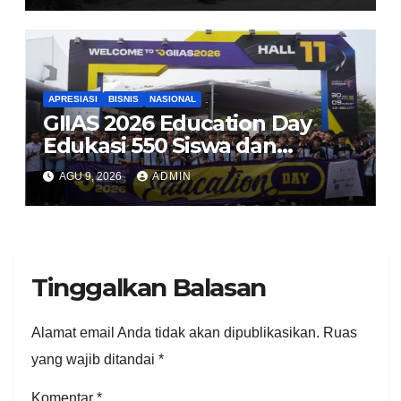
APRESIASI
BISNIS
NASIONAL
GIIAS 2026 Education Day
Edukasi 550 Siswa dan
Mahasiswa Soal Teknologi EV
AGU 9, 2026
ADMIN
dan Industri Otomotif
Tinggalkan Balasan
Alamat email Anda tidak akan dipublikasikan.
Ruas
yang wajib ditandai
*
Komentar
*