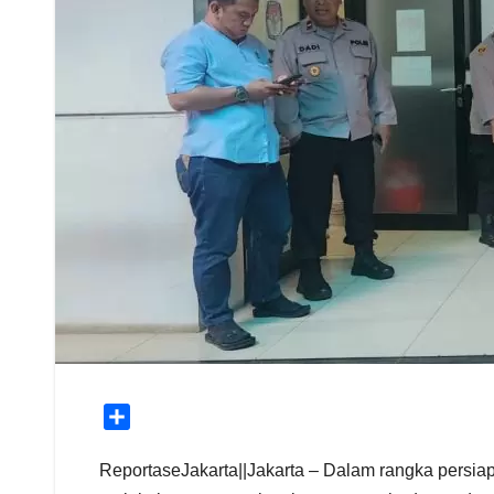
S
h
a
ReportaseJakarta||Jakarta – Dalam rangka persiap