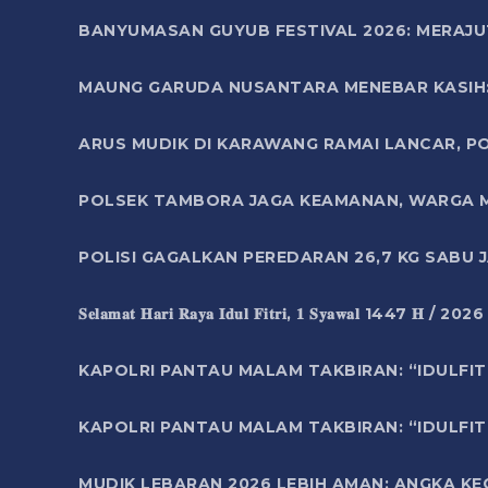
BANYUMASAN GUYUB FESTIVAL 2026: MERAJU
MAUNG GARUDA NUSANTARA MENEBAR KASIH: 
ARUS MUDIK DI KARAWANG RAMAI LANCAR, P
POLSEK TAMBORA JAGA KEAMANAN, WARGA M
POLISI GAGALKAN PEREDARAN 26,7 KG SABU
𝐒𝐞𝐥𝐚𝐦𝐚𝐭 𝐇𝐚𝐫𝐢 𝐑𝐚𝐲𝐚 𝐈𝐝𝐮𝐥 𝐅𝐢𝐭𝐫𝐢, 𝟏 𝐒𝐲𝐚𝐰𝐚𝐥 1447 𝐇 / 202
KAPOLRI PANTAU MALAM TAKBIRAN: “IDULFIT
KAPOLRI PANTAU MALAM TAKBIRAN: “IDULFIT
MUDIK LEBARAN 2026 LEBIH AMAN: ANGKA K