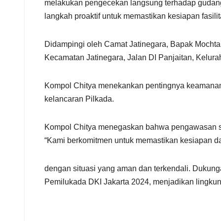
r
melakukan pengecekan langsung terhadap gudang l
e
langkah proaktif untuk memastikan kesiapan fasi
Didampingi oleh Camat Jatinegara, Bapak Mochtar,
Kecamatan Jatinegara, Jalan DI Panjaitan, Kelu
Kompol Chitya menekankan pentingnya keamanan 
kelancaran Pilkada.
Kompol Chitya menegaskan bahwa pengawasan sepert
“Kami berkomitmen untuk memastikan kesiapan dan 
dengan situasi yang aman dan terkendali. Dukun
Pemilukada DKI Jakarta 2024, menjadikan lingku