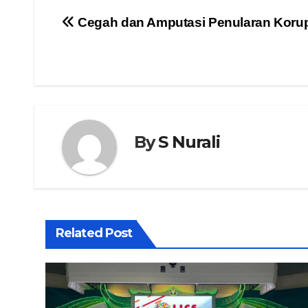
Navigasi
Cegah dan Amputasi Penularan Korup
pos
By
S Nurali
Related Post