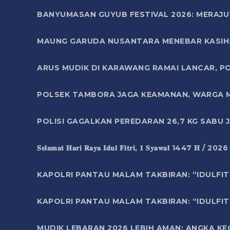
BANYUMASAN GUYUB FESTIVAL 2026: MERAJU
MAUNG GARUDA NUSANTARA MENEBAR KASIH: 
ARUS MUDIK DI KARAWANG RAMAI LANCAR, P
POLSEK TAMBORA JAGA KEAMANAN, WARGA M
POLISI GAGALKAN PEREDARAN 26,7 KG SABU
𝐒𝐞𝐥𝐚𝐦𝐚𝐭 𝐇𝐚𝐫𝐢 𝐑𝐚𝐲𝐚 𝐈𝐝𝐮𝐥 𝐅𝐢𝐭𝐫𝐢, 𝟏 𝐒𝐲𝐚𝐰𝐚𝐥 1447 𝐇 / 202
KAPOLRI PANTAU MALAM TAKBIRAN: “IDULFIT
KAPOLRI PANTAU MALAM TAKBIRAN: “IDULFIT
MUDIK LEBARAN 2026 LEBIH AMAN: ANGKA K