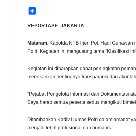
S
h
a
REPORTASE JAKARTA
r
e
Mataram
. Kapolda NTB Irjen Pol. Hadi Gunawan 
Polri. Kegiatan ini mengusung tema “Klasifikasi 
Kegiatan ini diharapkan dapat peningkatan pemah
menekankan pentingnya transparansi dan akuntabil
“Pejabat Pengelola Informasi dan Dokumentasi ata
Saya harap semua peserta serius mengikuti bimtek 
Ditambahkan Kadiv Humas Polri dalam amanat yang
menjadi lebih profesional dan humanis.