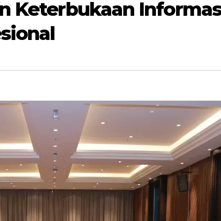
n Keterbukaan Informas
sional