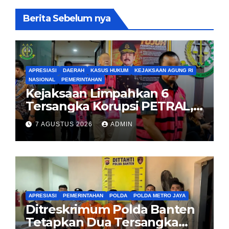
Berita Sebelum nya
APRESIASI
DAERAH
KASUS HUKUM
KEJAKSAAN AGUNG RI
NASIONAL
PEMERINTAHAN
Kejaksaan Limpahkan 6
Tersangka Korupsi PETRAL,
PES dan ISC ke PN Tipikor
7 AGUSTUS 2026
ADMIN
Jakarta Pusat
APRESIASI
PEMERINTAHAN
POLDA
POLDA METRO JAYA
Ditreskrimum Polda Banten
Tetapkan Dua Tersangka