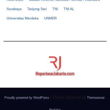
Surabaya
Tanjung Sari
TNI
TNI AL
Universitas Merdeka
UNMER
|
Theme: Newsup by
.
Proudly powered by WordPress
Themeansar
Redaksi