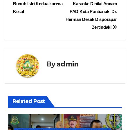
Bunuh Istri Kedua karena
Karaoke Dinilai Ancam
pos
Kesal
PAD Kota Pontianak, Dr.
Herman Desak Disporapar
Bertindak!
By
admin
Related Post