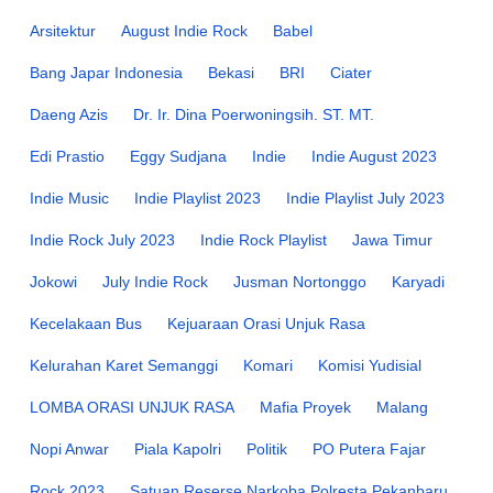
Arsitektur
August Indie Rock
Babel
Bang Japar Indonesia
Bekasi
BRI
Ciater
Daeng Azis
Dr. Ir. Dina Poerwoningsih. ST. MT.
Edi Prastio
Eggy Sudjana
Indie
Indie August 2023
Indie Music
Indie Playlist 2023
Indie Playlist July 2023
Indie Rock July 2023
Indie Rock Playlist
Jawa Timur
Jokowi
July Indie Rock
Jusman Nortonggo
Karyadi
Kecelakaan Bus
Kejuaraan Orasi Unjuk Rasa
Kelurahan Karet Semanggi
Komari
Komisi Yudisial
LOMBA ORASI UNJUK RASA
Mafia Proyek
Malang
Nopi Anwar
Piala Kapolri
Politik
PO Putera Fajar
Rock 2023
Satuan Reserse Narkoba Polresta Pekanbaru