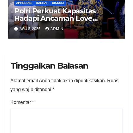
APRESIASI
DAERAH
DISKUSI
Polri Perkuat Kapasitas
Hadapi Ancaman Love
Scamming Lewat Dialog
AGU 5, 2026
ADMIN
Internal
Tinggalkan Balasan
Alamat email Anda tidak akan dipublikasikan.
Ruas
yang wajib ditandai
*
Komentar
*