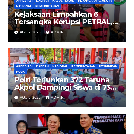
APRESIASI
DAERAH
KASUS HUKUM
KEJAKSAAN AGUNG RI
NASIONAL
PEMERINTAHAN
Kejaksaan Limpahkan 6
Tersangka Korupsi PETRAL,
PES dan ISC ke PN Tipikor
AGU 7, 2026
ADMIN
Jakarta Pusat
APRESIASI
DAERAH
NASIONAL
PEMERINTAHAN
PENDIDIKAN
POLRI
Polri Terjunkan 372 Taruna
Akpol Dampingi Siswa di 73
Sekolah Rakyat
AGU 5, 2026
ADMIN