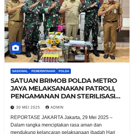
NASIONAL
PEMERINTAHAN
POLDA
SATUAN BRIMOB POLDA METRO
JAYA MELAKSANAKAN PATROLI,
PENGAMANAN DAN STERILISASI
DALAM RANGKA IBADAH MISA
30 MEI 2025
ADMIN
KENAIKAN ISA ALMASIH DI GEREJA
REPORTASE JAKARTA Jakarta, 29 Mei 2025 –
KATEDRAL DAN IMMANUEL,
Dalam rangka menciptakan rasa aman dan
JAKARTA PUSAT
mendukung kelancaran pelaksanaan ibadah Hari