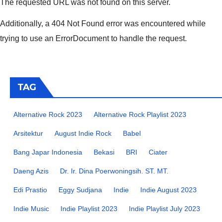
The requested URL was not found on this server.
Additionally, a 404 Not Found error was encountered while
trying to use an ErrorDocument to handle the request.
TAG
Alternative Rock 2023
Alternative Rock Playlist 2023
Arsitektur
August Indie Rock
Babel
Bang Japar Indonesia
Bekasi
BRI
Ciater
Daeng Azis
Dr. Ir. Dina Poerwoningsih. ST. MT.
Edi Prastio
Eggy Sudjana
Indie
Indie August 2023
Indie Music
Indie Playlist 2023
Indie Playlist July 2023