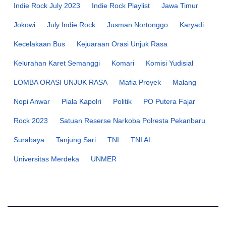
Indie Rock July 2023
Indie Rock Playlist
Jawa Timur
Jokowi
July Indie Rock
Jusman Nortonggo
Karyadi
Kecelakaan Bus
Kejuaraan Orasi Unjuk Rasa
Kelurahan Karet Semanggi
Komari
Komisi Yudisial
LOMBA ORASI UNJUK RASA
Mafia Proyek
Malang
Nopi Anwar
Piala Kapolri
Politik
PO Putera Fajar
Rock 2023
Satuan Reserse Narkoba Polresta Pekanbaru
Surabaya
Tanjung Sari
TNI
TNI AL
Universitas Merdeka
UNMER