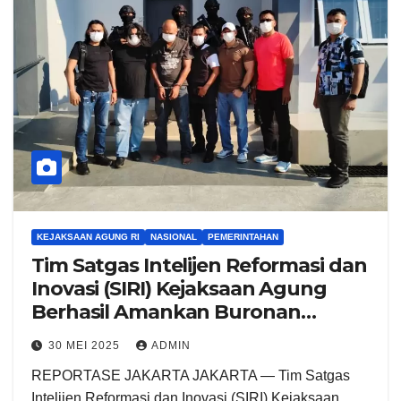
KEJAKSAAN AGUNG RI
NASIONAL
PEMERINTAHAN
Tim Satgas Intelijen Reformasi dan
Inovasi (SIRI) Kejaksaan Agung
Berhasil Amankan Buronan
Senjata Api Ilegal
30 MEI 2025
ADMIN
REPORTASE JAKARTA JAKARTA — Tim Satgas
Intelijen Reformasi dan Inovasi (SIRI) Kejaksaan