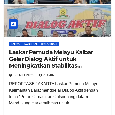
DAERAH
NASIONAL
ORGANISASI
Laskar Pemuda Melayu Kalbar
Gelar Dialog Aktif untuk
Meningkatkan Stabilitas
Keamanan dan Iklim Investasi
30 MEI 2025
ADMIN
REPORTASE JAKARTA Laskar Pemuda Melayu
Kalimantan Barat menggelar Dialog Aktif dengan
tema “Peran Ormas dan Outsourcing dalam
Mendukung Harkamtibmas untuk…