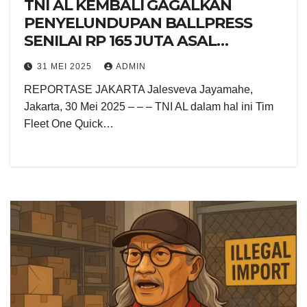
TNI AL KEMBALI GAGALKAN
PENYELUNDUPAN BALLPRESS
SENILAI RP 165 JUTA ASAL
MALAYSIA DI PONTIANAK
31 MEI 2025
ADMIN
REPORTASE JAKARTA Jalesveva Jayamahe,
Jakarta, 30 Mei 2025 – – – TNI AL dalam hal ini Tim
Fleet One Quick…