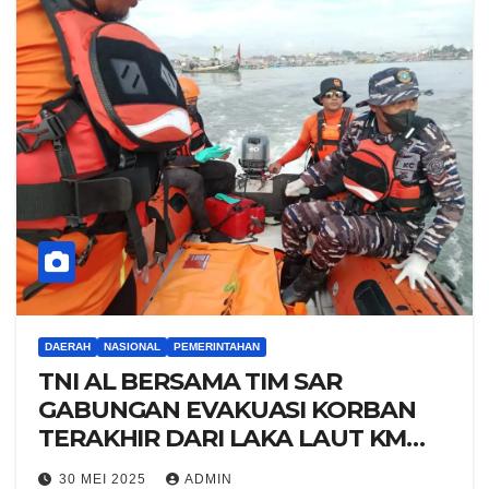
DAERAH
NASIONAL
PEMERINTAHAN
TNI AL BERSAMA TIM SAR
GABUNGAN EVAKUASI KORBAN
TERAKHIR DARI LAKA LAUT KM
SUMBER WANGI DI PERAIRAN
30 MEI 2025
ADMIN