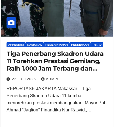
APRESIASI
NASIONAL
PEMERINTAHAN
PENDIDIKAN
TNI AU
Tiga Penerbang Skadron Udara
11 Torehkan Prestasi Gemilang,
Raih 1.000 Jam Terbang dan
Terbang Solo Sukhoi Su-27/30
22 JULI 2026
ADMIN
REPORTASE JAKARTA Makassar – Tiga
Penerbang Skadron Udara 11 kembali
menorehkan prestasi membanggakan, Mayor Pnb
Ahmad “Jaglion” Finandika Nur Rasyid.,…