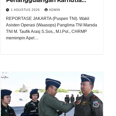
Penanggulangan Karhutla
Tahun 2026
1 AGUSTUS 2026
ADMIN
REPORTASE JAKARTA (Puspen TNI). Wakil
Asisten Operasi (Waasops) Panglima TNI Marsda
TNI M. Taufik Arasj S.Sos., M.I.Pol., CHRMP
memimpin Apel…