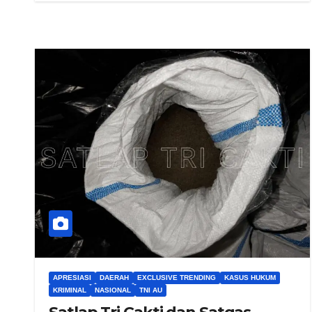
APRESIASI
DAERAH
EXCLUSIVE TRENDING
KASUS HUKUM
KRIMINAL
NASIONAL
TNI AU