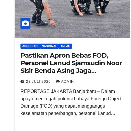
APRESIASI
NASIONAL
TNI AU
Pastikan Apron Bebas FOD,
Personel Lanud Sjamsudin Noor
Sisir Benda Asing Jaga
Keselamatan Penerbangan
28 JULI 2026
ADMIN
Tetap Aman
REPORTASE JAKARTA Banjarbaru – Dalam
upaya mencegah potensi bahaya Foreign Object
Damage (FOD) yang dapat mengganggu
keselamatan penerbangan, personel Lanud…