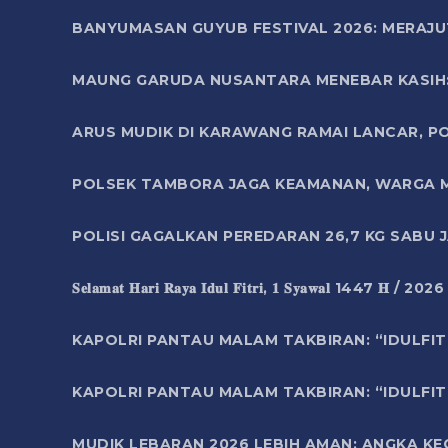
BANYUMASAN GUYUB FESTIVAL 2026: MERAJU
MAUNG GARUDA NUSANTARA MENEBAR KASIH: 
ARUS MUDIK DI KARAWANG RAMAI LANCAR, P
POLSEK TAMBORA JAGA KEAMANAN, WARGA M
POLISI GAGALKAN PEREDARAN 26,7 KG SABU
𝐒𝐞𝐥𝐚𝐦𝐚𝐭 𝐇𝐚𝐫𝐢 𝐑𝐚𝐲𝐚 𝐈𝐝𝐮𝐥 𝐅𝐢𝐭𝐫𝐢, 𝟏 𝐒𝐲𝐚𝐰𝐚𝐥 1447 𝐇 / 202
KAPOLRI PANTAU MALAM TAKBIRAN: “IDULFIT
KAPOLRI PANTAU MALAM TAKBIRAN: “IDULFIT
MUDIK LEBARAN 2026 LEBIH AMAN: ANGKA K