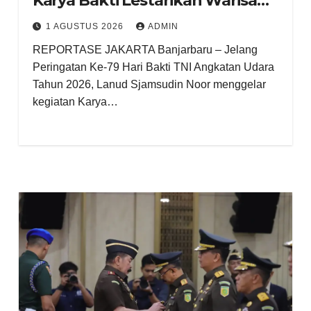
Karya Bakti Lestarikan Warisan
Sejarah Dirgantara
1 AGUSTUS 2026
ADMIN
REPORTASE JAKARTA Banjarbaru – Jelang
Peringatan Ke-79 Hari Bakti TNI Angkatan Udara
Tahun 2026, Lanud Sjamsudin Noor menggelar
kegiatan Karya…