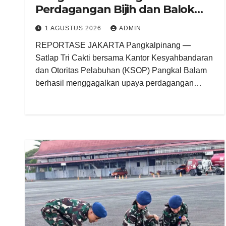
Perdagangan Bijih dan Balok
Timah Ilegal 14,95 Ton
1 AGUSTUS 2026
ADMIN
REPORTASE JAKARTA Pangkalpinang —
Satlap Tri Cakti bersama Kantor Kesyahbandaran
dan Otoritas Pelabuhan (KSOP) Pangkal Balam
berhasil menggagalkan upaya perdagangan…