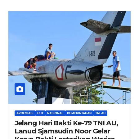
APRESIASI
HUT
NASIONAL
PEMERINTAHAN
TNI AU
Jelang Hari Bakti Ke-79 TNI AU,
Lanud Sjamsudin Noor Gelar