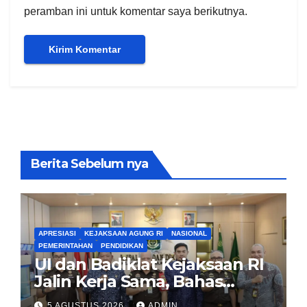
peramban ini untuk komentar saya berikutnya.
Berita Sebelum nya
APRESIASI
KEJAKSAAN AGUNG RI
NASIONAL
PEMERINTAHAN
PENDIDIKAN
UI dan Badiklat Kejaksaan RI
Jalin Kerja Sama, Bahas
Pembentukan Pusat Studi
5 AGUSTUS 2026
ADMIN