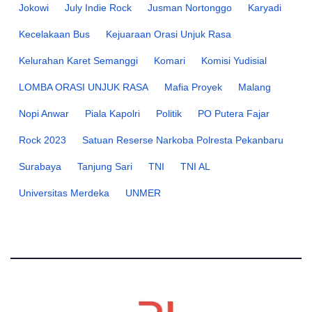
Jokowi
July Indie Rock
Jusman Nortonggo
Karyadi
Kecelakaan Bus
Kejuaraan Orasi Unjuk Rasa
Kelurahan Karet Semanggi
Komari
Komisi Yudisial
LOMBA ORASI UNJUK RASA
Mafia Proyek
Malang
Nopi Anwar
Piala Kapolri
Politik
PO Putera Fajar
Rock 2023
Satuan Reserse Narkoba Polresta Pekanbaru
Surabaya
Tanjung Sari
TNI
TNI AL
Universitas Merdeka
UNMER