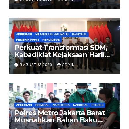
Kajian Kejaksaan
APRESIASI
KEJAKSAAN AGUNG RI
NASIONAL
PEMERINTAHAN
PENDIDIKAN
Perkuat Transformasi SDM,
Kabadiklat Kejaksaan Harli
Siregar Jalin Sinergi dengan
5 AGUSTUS 2026
ADMIN
LAN RI
APRESIASI
KRIMINAL
NARKOTIKA
NASIONAL
POLRES
Polres Metro Jakarta Barat
Musnahkan Bahan Baku
Narkotika 1,1 Ton