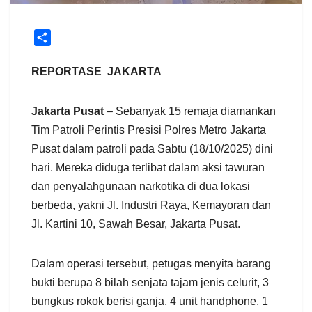
S
h
a
REPORTASE JAKARTA
r
e
Jakarta Pusat
– Sebanyak 15 remaja diamankan
Tim Patroli Perintis Presisi Polres Metro Jakarta
Pusat dalam patroli pada Sabtu (18/10/2025) dini
hari. Mereka diduga terlibat dalam aksi tawuran
dan penyalahgunaan narkotika di dua lokasi
berbeda, yakni Jl. Industri Raya, Kemayoran dan
Jl. Kartini 10, Sawah Besar, Jakarta Pusat.
Dalam operasi tersebut, petugas menyita barang
bukti berupa 8 bilah senjata tajam jenis celurit, 3
bungkus rokok berisi ganja, 4 unit handphone, 1