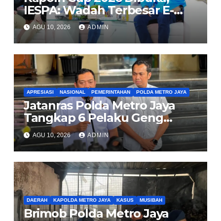
IESPA: Wadah Terbesar E-
Sports Amatir untuk Talenta
AGU 10, 2026
ADMIN
Daerah
APRESIASI
NASIONAL
PEMERINTAHAN
POLDA METRO JAYA
Jatanras Polda Metro Jaya
Tangkap 6 Pelaku Geng
Pembuntit Nasabah Bank,
AGU 10, 2026
ADMIN
Gasak Uang Rp30 Juta
DAERAH
KAPOLDA METRO JAYA
KASUS
MUSIBAH
Brimob Polda Metro Jaya