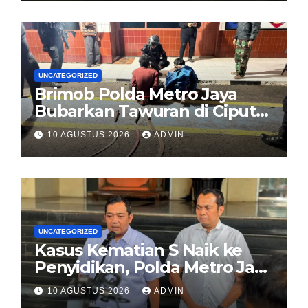
UNCATEGORIZED
Brimob Polda Metro Jaya
Bubarkan Tawuran di Ciputat
Timur, 2 Pemuda dan 3
10 AGUSTUS 2026
ADMIN
Celurit Diamankan
UNCATEGORIZED
Kasus Kematian S Naik ke
Penyidikan, Polda Metro Jaya
Jadwalkan Ekshumasi 12
10 AGUSTUS 2026
ADMIN
Agustus