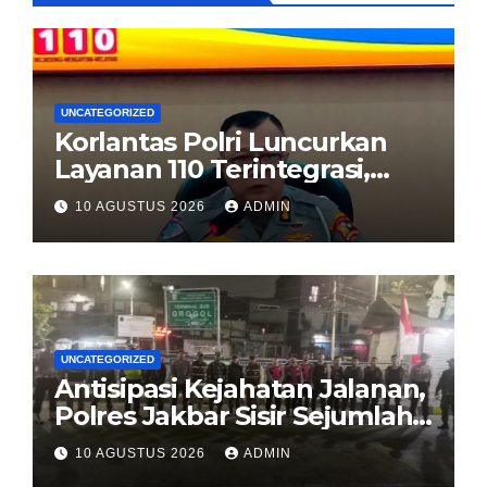
UNCATEGORIZED
Korlantas Polri Luncurkan
Layanan 110 Terintegrasi,
Percepat Respons Polisi di
10 AGUSTUS 2026
ADMIN
Jalan Tol
UNCATEGORIZED
Antisipasi Kejahatan Jalanan,
Polres Jakbar Sisir Sejumlah
Ruas Jalan Lewat Patroli
10 AGUSTUS 2026
ADMIN
Mobile