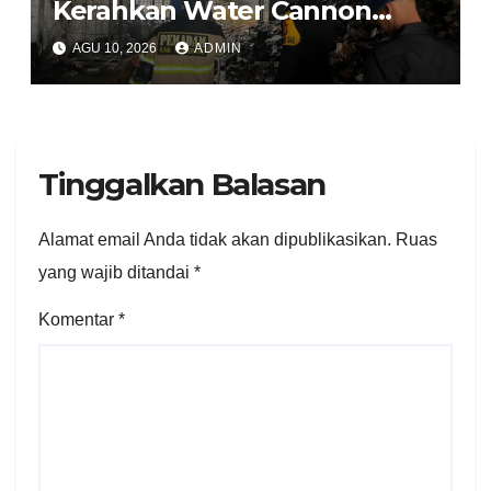
Kerahkan Water Cannon
Bantu Padamkan Kebakaran
AGU 10, 2026
ADMIN
Gudang di Kosambi
Tangerang
Tinggalkan Balasan
Alamat email Anda tidak akan dipublikasikan.
Ruas
yang wajib ditandai
*
Komentar
*