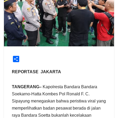
S
h
a
REPORTASE JAKARTA
r
e
TANGERANG–
Kapolresta Bandara Bandara
Soekarno-Hatta Kombes Pol Ronald F. C.
Sipayung menegaskan bahwa peristiwa viral yang
memperlihatkan badan pesawat berada di jalan
raya Bandara Soetta bukanlah kecelakaan