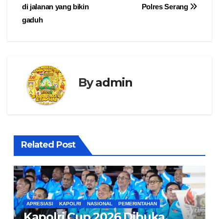
pos
di jalanan yang bikin
Polres Serang
gaduh
By
admin
Related Post
APRESIASI
KAPOLRI
NASIONAL
PEMERINTAHAN
Kapolri Cup 2026 Dibuka,