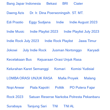
Bang Japar Indonesia
Bekasi
BRI
Ciater
Daeng Azis
Dr. Ir. Dina Poerwoningsih. ST. MT.
Edi Prastio
Eggy Sudjana
Indie
Indie August 2023
Indie Music
Indie Playlist 2023
Indie Playlist July 2023
Indie Rock July 2023
Indie Rock Playlist
Jawa Timur
Jokowi
July Indie Rock
Jusman Nortonggo
Karyadi
Kecelakaan Bus
Kejuaraan Orasi Unjuk Rasa
Kelurahan Karet Semanggi
Komari
Komisi Yudisial
LOMBA ORASI UNJUK RASA
Mafia Proyek
Malang
Nopi Anwar
Piala Kapolri
Politik
PO Putera Fajar
Rock 2023
Satuan Reserse Narkoba Polresta Pekanbaru
Surabaya
Tanjung Sari
TNI
TNI AL