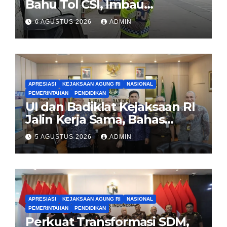
Bahu Tol CSI, Imbau
Pengendara Tertib
6 AGUSTUS 2026
ADMIN
APRESIASI
KEJAKSAAN AGUNG RI
NASIONAL
PEMERINTAHAN
PENDIDIKAN
UI dan Badiklat Kejaksaan RI
Jalin Kerja Sama, Bahas
Pembentukan Pusat Studi
5 AGUSTUS 2026
ADMIN
Kajian Kejaksaan
APRESIASI
KEJAKSAAN AGUNG RI
NASIONAL
PEMERINTAHAN
PENDIDIKAN
Perkuat Transformasi SDM,