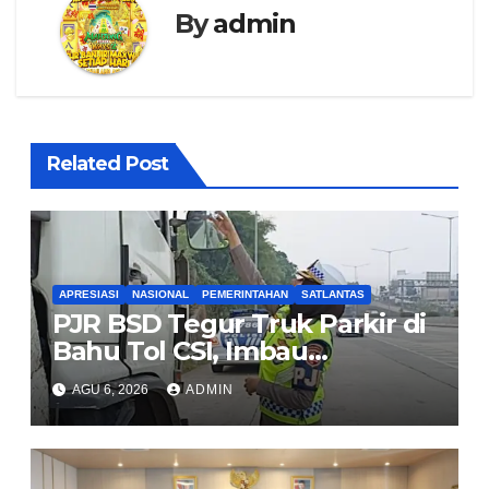
By
admin
Related Post
APRESIASI
NASIONAL
PEMERINTAHAN
SATLANTAS
PJR BSD Tegur Truk Parkir di
Bahu Tol CSI, Imbau
Pengendara Tertib
AGU 6, 2026
ADMIN