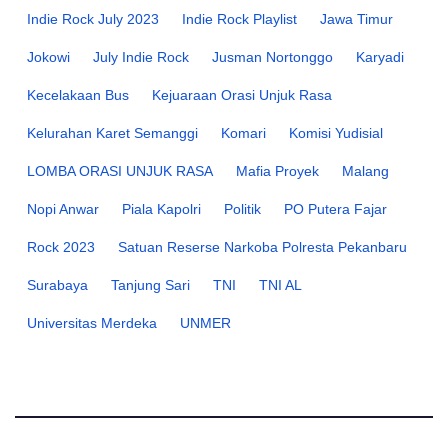
Indie Rock July 2023
Indie Rock Playlist
Jawa Timur
Jokowi
July Indie Rock
Jusman Nortonggo
Karyadi
Kecelakaan Bus
Kejuaraan Orasi Unjuk Rasa
Kelurahan Karet Semanggi
Komari
Komisi Yudisial
LOMBA ORASI UNJUK RASA
Mafia Proyek
Malang
Nopi Anwar
Piala Kapolri
Politik
PO Putera Fajar
Rock 2023
Satuan Reserse Narkoba Polresta Pekanbaru
Surabaya
Tanjung Sari
TNI
TNI AL
Universitas Merdeka
UNMER