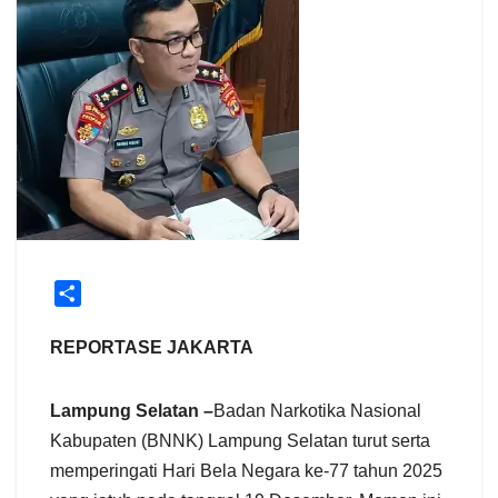
S
h
a
REPORTASE JAKARTA
r
e
Lampung Selatan –
Badan Narkotika Nasional
Kabupaten (BNNK) Lampung Selatan turut serta
memperingati Hari Bela Negara ke-77 tahun 2025