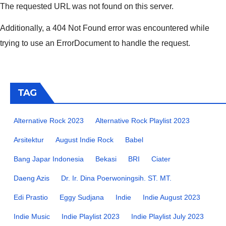
The requested URL was not found on this server.
Additionally, a 404 Not Found error was encountered while
trying to use an ErrorDocument to handle the request.
TAG
Alternative Rock 2023
Alternative Rock Playlist 2023
Arsitektur
August Indie Rock
Babel
Bang Japar Indonesia
Bekasi
BRI
Ciater
Daeng Azis
Dr. Ir. Dina Poerwoningsih. ST. MT.
Edi Prastio
Eggy Sudjana
Indie
Indie August 2023
Indie Music
Indie Playlist 2023
Indie Playlist July 2023