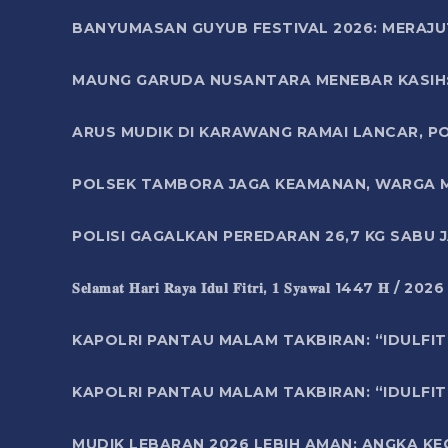
BANYUMASAN GUYUB FESTIVAL 2026: MERAJU
MAUNG GARUDA NUSANTARA MENEBAR KASIH: 
ARUS MUDIK DI KARAWANG RAMAI LANCAR, P
POLSEK TAMBORA JAGA KEAMANAN, WARGA M
POLISI GAGALKAN PEREDARAN 26,7 KG SABU
𝐒𝐞𝐥𝐚𝐦𝐚𝐭 𝐇𝐚𝐫𝐢 𝐑𝐚𝐲𝐚 𝐈𝐝𝐮𝐥 𝐅𝐢𝐭𝐫𝐢, 𝟏 𝐒𝐲𝐚𝐰𝐚𝐥 1447 𝐇 / 202
KAPOLRI PANTAU MALAM TAKBIRAN: “IDULFIT
KAPOLRI PANTAU MALAM TAKBIRAN: “IDULFIT
MUDIK LEBARAN 2026 LEBIH AMAN: ANGKA K