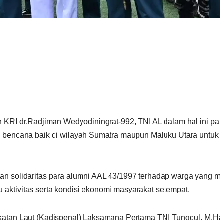
RI dr.Radjiman Wedyodiningrat-992, TNI AL dalam hal ini pa
encana baik di wilayah Sumatra maupun Maluku Utara untuk did
dan solidaritas para alumni AAL 43/1997 terhadap warga yang
 aktivitas serta kondisi ekonomi masyarakat setempat.
atan Laut (Kadispenal) Laksamana Pertama TNI Tunggul, M.H