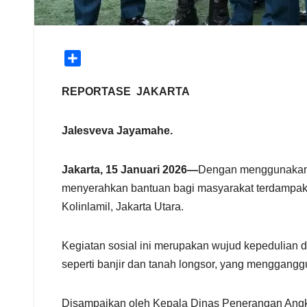
S
h
a
REPORTASE JAKARTA
r
e
Jalesveva Jayamahe.
Jakarta, 15 Januari 2026—
Dengan menggunakan K
menyerahkan bantuan bagi masyarakat terdampak b
Kolinlamil, Jakarta Utara.
Kegiatan sosial ini merupakan wujud kepedulian 
seperti banjir dan tanah longsor, yang mengganggu
Disampaikan oleh Kepala Dinas Penerangan Angk