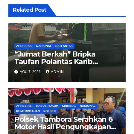
Related Post
APRESIASI
NASIONAL
SATLANTAS
“Jumat Berkah” Bripka
Taufan Polantas Karib
Bagikan Nasi Kotak untuk
AGU 7, 2026
ADMIN
Sopir Truk yang Mogok di KM
00 Pondok Aren
APRESIASI
KASUS HUKUM
KRIMINAL
NASIONAL
PEMERINTAHAN
POLSEK
Polsek Tambora Serahkan 6
Motor Hasil Pengungkapan