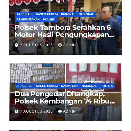
APRESIASI
KASUS HUKUM
KRIMINAL
NASIONAL
PEMERINTAHAN
POLSEK
Polsek Tambora Serahkan 6
Motor Hasil Pengungkapan
Kasus Curanmor Kepada
7 AGUSTUS 2026
ADMIN
Pemilik Yang sah
APRESIASI
KASUS HUKUM
NARKOTIKA
NASIONAL
POLRES
Dua Pengedar Ditangkap,
Polsek Kembangan 74 Ribu
Obat Keras, Sabu Hingga
7 AGUSTUS 2026
ADMIN
Puluhan Vape Etomidate
Diamankan