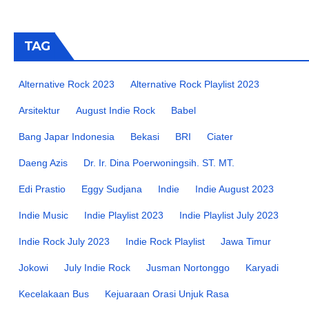
TAG
Alternative Rock 2023
Alternative Rock Playlist 2023
Arsitektur
August Indie Rock
Babel
Bang Japar Indonesia
Bekasi
BRI
Ciater
Daeng Azis
Dr. Ir. Dina Poerwoningsih. ST. MT.
Edi Prastio
Eggy Sudjana
Indie
Indie August 2023
Indie Music
Indie Playlist 2023
Indie Playlist July 2023
Indie Rock July 2023
Indie Rock Playlist
Jawa Timur
Jokowi
July Indie Rock
Jusman Nortonggo
Karyadi
Kecelakaan Bus
Kejuaraan Orasi Unjuk Rasa