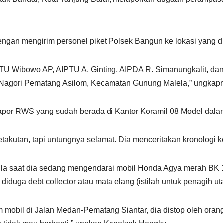
dengan mengirim personel piket Polsek Bangun ke lokasi yang d
 AIPTU Wibowo AP, AIPTU A. Ginting, AIPDA R. Simanungkalit, 
, Nagori Pematang Asilom, Kecamatan Gunung Malela,” ungkap
apor RWS yang sudah berada di Kantor Koramil 08 Model dalam
etakutan, tapi untungnya selamat. Dia menceritakan kronologi 
ula saat dia sedang mengendarai mobil Honda Agya merah B
 diduga debt collector atau mata elang (istilah untuk penagih u
m mobil di Jalan Medan-Pematang Siantar, dia distop oleh orang