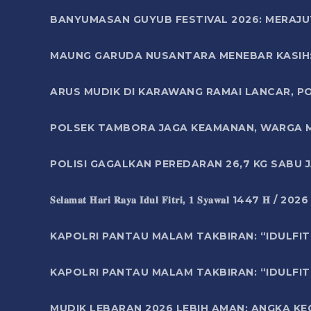
BANYUMASAN GUYUB FESTIVAL 2026: MERAJU
MAUNG GARUDA NUSANTARA MENEBAR KASIH: 
ARUS MUDIK DI KARAWANG RAMAI LANCAR, P
POLSEK TAMBORA JAGA KEAMANAN, WARGA M
POLISI GAGALKAN PEREDARAN 26,7 KG SABU
𝐒𝐞𝐥𝐚𝐦𝐚𝐭 𝐇𝐚𝐫𝐢 𝐑𝐚𝐲𝐚 𝐈𝐝𝐮𝐥 𝐅𝐢𝐭𝐫𝐢, 𝟏 𝐒𝐲𝐚𝐰𝐚𝐥 1447 𝐇 / 202
KAPOLRI PANTAU MALAM TAKBIRAN: “IDULFIT
KAPOLRI PANTAU MALAM TAKBIRAN: “IDULFIT
MUDIK LEBARAN 2026 LEBIH AMAN: ANGKA K