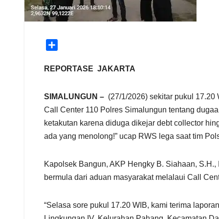
S
h
a
REPORTASE JAKARTA
r
e
SIMALUNGUN –
(27/1/2026) sekitar pukul 17.20
Call Center 110 Polres Simalungun tentang duga
ketakutan karena diduga dikejar debt collector hi
ada yang menolong!” ucap RWS lega saat tim Pols
Kapolsek Bangun, AKP Hengky B. Siahaan, S.H., M.
bermula dari aduan masyarakat melalaui Call Cente
“Selasa sore pukul 17.20 WIB, kami terima lapor
Lingkungan IV, Kelurahan Pahang, Kecamatan Datu