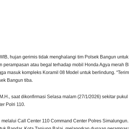
 WIB, hujan gerimis tidak menghalangi tim Polsek Bangun untu
an perampasan atau begal terhadap mobil Honda Agya merah B
ngga masuk kompleks Koramil 08 Model untuk berlindung. “Terima
ek Bangun tiba.
H., saat dikonfirmasi Selasa malam (27/1/2026) sekitar pukul
r Polri 110.
an melalui Call Center 110 Command Center Polres Simalungun.
k Bandar, Kota Tanjung Balai, melaporkan dugaan perampasan