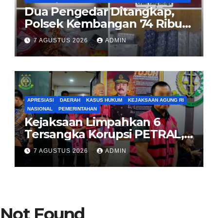
Dua Pengedar Ditangkap,
Polsek Kembangan 74 Ribu
Obat Keras, Sabu Hingga
7 AGUSTUS 2026
ADMIN
Puluhan Vape Etomidate
Diamankan
APRESIASI
DAERAH
KASUS HUKUM
KEJAKSAAN AGUNG RI
NASIONAL
PEMERINTAHAN
Kejaksaan Limpahkan 6
Tersangka Korupsi PETRAL,
PES dan ISC ke PN Tipikor
7 AGUSTUS 2026
ADMIN
Jakarta Pusat
Not Found