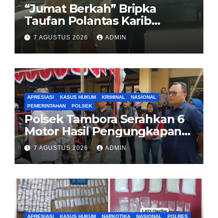
“Jumat Berkah” Bripka
Taufan Polantas Karib
Bagikan Nasi Kotak untuk
7 AGUSTUS 2026
ADMIN
Sopir Truk yang Mogok di KM
00 Pondok Aren
APRESIASI
KASUS HUKUM
KRIMINAL
NASIONAL
PEMERINTAHAN
POLSEK
Polsek Tambora Serahkan 6
Motor Hasil Pengungkapan
Kasus Curanmor Kepada
7 AGUSTUS 2026
ADMIN
Pemilik Yang sah
APRESIASI
KASUS HUKUM
NARKOTIKA
NASIONAL
POLRES