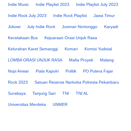
Indie Music
Indie Playlist 2023
Indie Playlist July 2023
Indie Rock July 2023
Indie Rock Playlist
Jawa Timur
Jokowi
July Indie Rock
Jusman Nortonggo
Karyadi
Kecelakaan Bus
Kejuaraan Orasi Unjuk Rasa
Kelurahan Karet Semanggi
Komari
Komisi Yudisial
LOMBA ORASI UNJUK RASA
Mafia Proyek
Malang
Nopi Anwar
Piala Kapolri
Politik
PO Putera Fajar
Rock 2023
Satuan Reserse Narkoba Polresta Pekanbaru
Surabaya
Tanjung Sari
TNI
TNI AL
Universitas Merdeka
UNMER