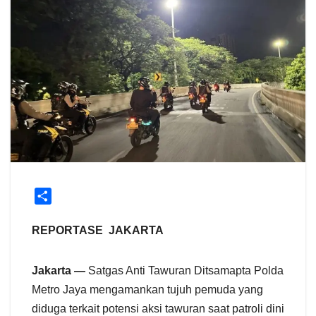
S
h
a
REPORTASE JAKARTA
r
e
Jakarta —
Satgas Anti Tawuran Ditsamapta Polda
Metro Jaya mengamankan tujuh pemuda yang
diduga terkait potensi aksi tawuran saat patroli dini