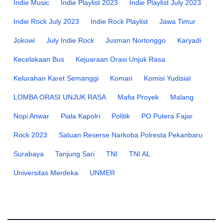
Indie Music
Indie Playlist 2023
Indie Playlist July 2023
Indie Rock July 2023
Indie Rock Playlist
Jawa Timur
Jokowi
July Indie Rock
Jusman Nortonggo
Karyadi
Kecelakaan Bus
Kejuaraan Orasi Unjuk Rasa
Kelurahan Karet Semanggi
Komari
Komisi Yudisial
LOMBA ORASI UNJUK RASA
Mafia Proyek
Malang
Nopi Anwar
Piala Kapolri
Politik
PO Putera Fajar
Rock 2023
Satuan Reserse Narkoba Polresta Pekanbaru
Surabaya
Tanjung Sari
TNI
TNI AL
Universitas Merdeka
UNMER