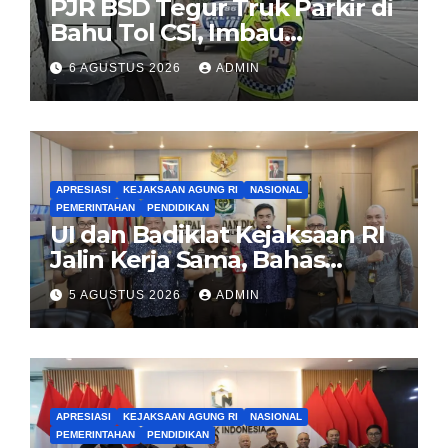
PJR BSD Tegur Truk Parkir di
Bahu Tol CSI, Imbau
Pengendara Tertib
6 AGUSTUS 2026
ADMIN
APRESIASI
KEJAKSAAN AGUNG RI
NASIONAL
PEMERINTAHAN
PENDIDIKAN
UI dan Badiklat Kejaksaan RI
Jalin Kerja Sama, Bahas
Pembentukan Pusat Studi
5 AGUSTUS 2026
ADMIN
Kajian Kejaksaan
APRESIASI
KEJAKSAAN AGUNG RI
NASIONAL
PEMERINTAHAN
PENDIDIKAN