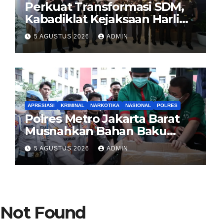
Perkuat Transformasi SDM,
Kabadiklat Kejaksaan Harli
Siregar Jalin Sinergi dengan
5 AGUSTUS 2026
ADMIN
LAN RI
APRESIASI
KRIMINAL
NARKOTIKA
NASIONAL
POLRES
Polres Metro Jakarta Barat
Musnahkan Bahan Baku
Narkotika 1,1 Ton
5 AGUSTUS 2026
ADMIN
Carisoprodol, Selamatkan 3,5
Juta Jiwa
Not Found