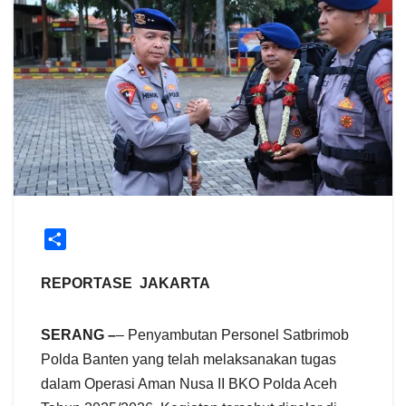
S
h
a
REPORTASE JAKARTA
r
e
SERANG –
– Penyambutan Personel Satbrimob
Polda Banten yang telah melaksanakan tugas
dalam Operasi Aman Nusa II BKO Polda Aceh