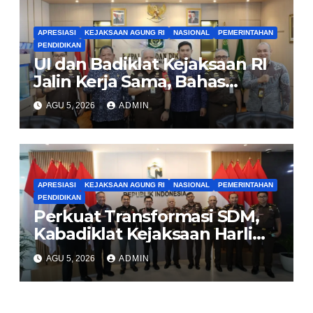
APRESIASI
KEJAKSAAN AGUNG RI
NASIONAL
PEMERINTAHAN
PENDIDIKAN
UI dan Badiklat Kejaksaan RI
Jalin Kerja Sama, Bahas
Pembentukan Pusat Studi
AGU 5, 2026
ADMIN
Kajian Kejaksaan
APRESIASI
KEJAKSAAN AGUNG RI
NASIONAL
PEMERINTAHAN
PENDIDIKAN
Perkuat Transformasi SDM,
Kabadiklat Kejaksaan Harli
Siregar Jalin Sinergi dengan
AGU 5, 2026
ADMIN
LAN RI