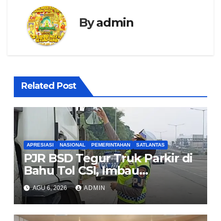
By
admin
Related Post
APRESIASI
NASIONAL
PEMERINTAHAN
SATLANTAS
PJR BSD Tegur Truk Parkir di
Bahu Tol CSI, Imbau
Pengendara Tertib
AGU 6, 2026
ADMIN