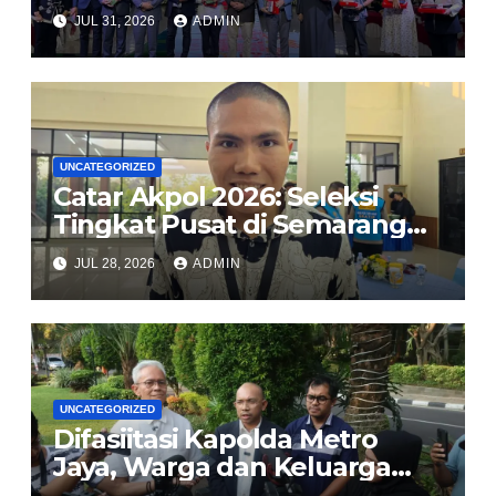
Serukan Penguatan
JUL 31, 2026
ADMIN
Kerangka Hukum Global
Lindungi Perempuan dan
Anak dari TPPO
UNCATEGORIZED
Catar Akpol 2026: Seleksi
Tingkat Pusat di Semarang
Usung Prinsip BETAH, Polri
JUL 28, 2026
ADMIN
Komitmen Rekrutmen Bersih
dan Transparan
UNCATEGORIZED
Difasiitasi Kapolda Metro
Jaya, Warga dan Keluarga
Korban Imbau Jaga