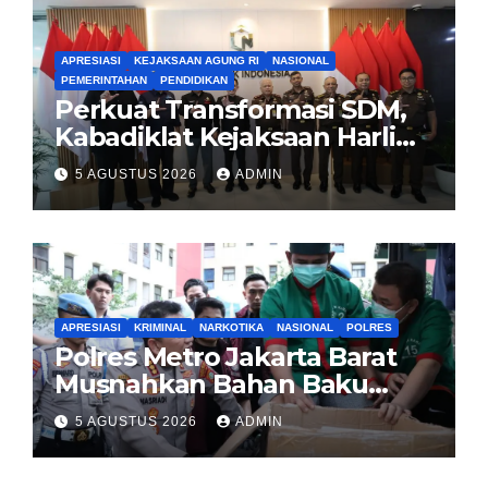
APRESIASI
KEJAKSAAN AGUNG RI
NASIONAL
PEMERINTAHAN
PENDIDIKAN
Perkuat Transformasi SDM,
Kabadiklat Kejaksaan Harli
Siregar Jalin Sinergi dengan
5 AGUSTUS 2026
ADMIN
LAN RI
APRESIASI
KRIMINAL
NARKOTIKA
NASIONAL
POLRES
Polres Metro Jakarta Barat
Musnahkan Bahan Baku
Narkotika 1,1 Ton
5 AGUSTUS 2026
ADMIN
Carisoprodol, Selamatkan 3,5
Juta Jiwa