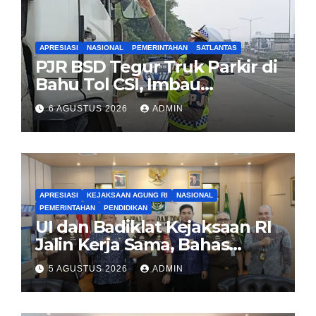
APRESIASI
NASIONAL
PEMERINTAHAN
SATLANTAS
PJR BSD Tegur Truk Parkir di
Bahu Tol CSI, Imbau
Pengendara Tertib
6 AGUSTUS 2026
ADMIN
APRESIASI
KEJAKSAAN AGUNG RI
NASIONAL
PEMERINTAHAN
PENDIDIKAN
UI dan Badiklat Kejaksaan RI
Jalin Kerja Sama, Bahas
Pembentukan Pusat Studi
5 AGUSTUS 2026
ADMIN
Kajian Kejaksaan