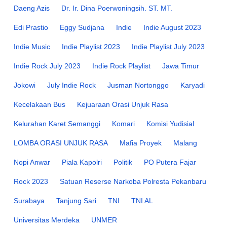
Daeng Azis
Dr. Ir. Dina Poerwoningsih. ST. MT.
Edi Prastio
Eggy Sudjana
Indie
Indie August 2023
Indie Music
Indie Playlist 2023
Indie Playlist July 2023
Indie Rock July 2023
Indie Rock Playlist
Jawa Timur
Jokowi
July Indie Rock
Jusman Nortonggo
Karyadi
Kecelakaan Bus
Kejuaraan Orasi Unjuk Rasa
Kelurahan Karet Semanggi
Komari
Komisi Yudisial
LOMBA ORASI UNJUK RASA
Mafia Proyek
Malang
Nopi Anwar
Piala Kapolri
Politik
PO Putera Fajar
Rock 2023
Satuan Reserse Narkoba Polresta Pekanbaru
Surabaya
Tanjung Sari
TNI
TNI AL
Universitas Merdeka
UNMER