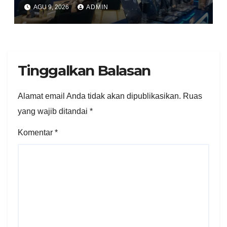
GPS.id Tawarkan Free
AGU 9, 2026
ADMIN
Instalasi Free Charge
Tinggalkan Balasan
Alamat email Anda tidak akan dipublikasikan.
Ruas
yang wajib ditandai
*
Komentar
*