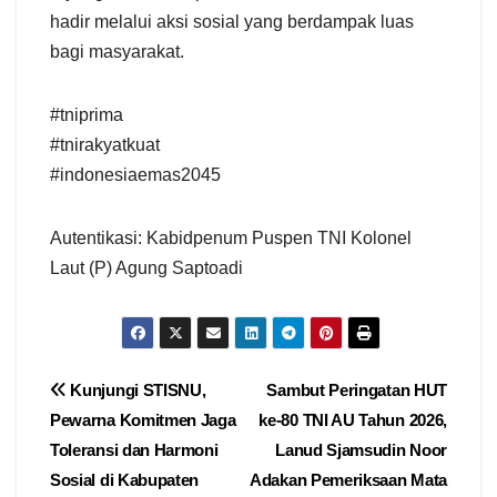
hadir melalui aksi sosial yang berdampak luas
bagi masyarakat.
#tniprima
#tnirakyatkuat
#indonesiaemas2045
Autentikasi: Kabidpenum Puspen TNI Kolonel
Laut (P) Agung Saptoadi
Navigasi
Kunjungi STISNU,
Sambut Peringatan HUT
Pewarna Komitmen Jaga
ke-80 TNI AU Tahun 2026,
pos
Toleransi dan Harmoni
Lanud Sjamsudin Noor
Sosial di Kabupaten
Adakan Pemeriksaan Mata