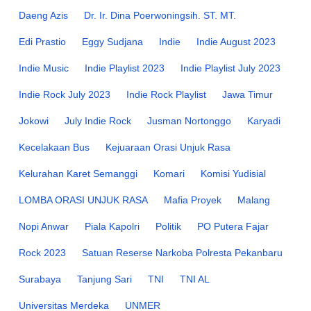
Daeng Azis
Dr. Ir. Dina Poerwoningsih. ST. MT.
Edi Prastio
Eggy Sudjana
Indie
Indie August 2023
Indie Music
Indie Playlist 2023
Indie Playlist July 2023
Indie Rock July 2023
Indie Rock Playlist
Jawa Timur
Jokowi
July Indie Rock
Jusman Nortonggo
Karyadi
Kecelakaan Bus
Kejuaraan Orasi Unjuk Rasa
Kelurahan Karet Semanggi
Komari
Komisi Yudisial
LOMBA ORASI UNJUK RASA
Mafia Proyek
Malang
Nopi Anwar
Piala Kapolri
Politik
PO Putera Fajar
Rock 2023
Satuan Reserse Narkoba Polresta Pekanbaru
Surabaya
Tanjung Sari
TNI
TNI AL
Universitas Merdeka
UNMER