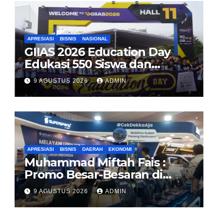
APRESIASI
BISNIS
NASIONAL
GIIAS 2026 Education Day
Edukasi 550 Siswa dan
Mahasiswa Soal Teknologi EV
9 AGUSTUS 2026
ADMIN
dan Industri Otomotif
APRESIASI
BISNIS
DAERAH
EKONOMI
Muhammad Miftah Fais :
Promo Besar-Besaran di
GIAS, GPS.id Tawarkan Free
9 AGUSTUS 2026
ADMIN
Instalasi Free Charge