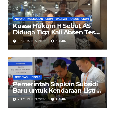
ADVOKAT/KONSULTAN HUKUM
DAERAH
KASUS HUKUM
Kuasa Hukum H Sebut AS
Diduga Tiga Kali Absen Tes
DNA, Minta Proses Hukum
9 AGUSTUS 2026
ADMIN
Dibuka Secara Terang
APRESIASI
BISNIS
Pemerintah Siapkan Subsidi
Baru untuk Kendaraan Listrik
di 2026
9 AGUSTUS 2026
ADMIN