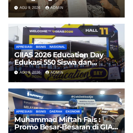
DNA, Minta Proses Hukum
AGU 9, 2026
ADMIN
Dibuka Secara Terang
APRESIASI
BISNIS
NASIONAL
GIIAS 2026 Education Day
Edukasi 550 Siswa dan
Mahasiswa Soal Teknologi EV
AGU 9, 2026
ADMIN
dan Industri Otomotif
APRESIASI
BISNIS
DAERAH
EKONOMI
Muhammad Miftah Fais :
Promo Besar-Besaran di GIAS,