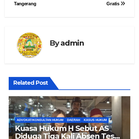
Tangerang
Gratis
By
admin
Related Post
ADVOKAT/KONSULTAN HUKUM
DAERAH
KASUS HUKUM
Kuasa Hukum H Sebut AS
Diduga Tiga Kali Absen Tes