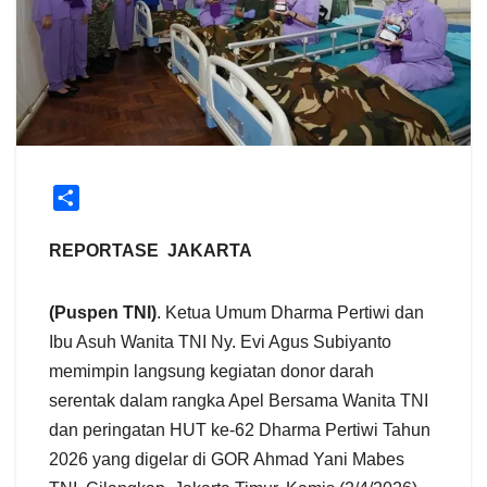
S
h
a
REPORTASE JAKARTA
r
e
(Puspen TNI)
. Ketua Umum Dharma Pertiwi dan
Ibu Asuh Wanita TNI Ny. Evi Agus Subiyanto
memimpin langsung kegiatan donor darah
serentak dalam rangka Apel Bersama Wanita TNI
dan peringatan HUT ke-62 Dharma Pertiwi Tahun
2026 yang digelar di GOR Ahmad Yani Mabes