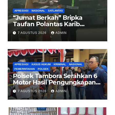
APRESIASI
NASIONAL
SATLANTAS
“Jumat Berkah” Bripka
Taufan Polantas Karib
Bagikan Nasi Kotak untuk
7 AGUSTUS 2026
ADMIN
Sopir Truk yang Mogok di KM
00 Pondok Aren
APRESIASI
KASUS HUKUM
KRIMINAL
NASIONAL
PEMERINTAHAN
POLSEK
Polsek Tambora Serahkan 6
Motor Hasil Pengungkapan
Kasus Curanmor Kepada
7 AGUSTUS 2026
ADMIN
Pemilik Yang sah