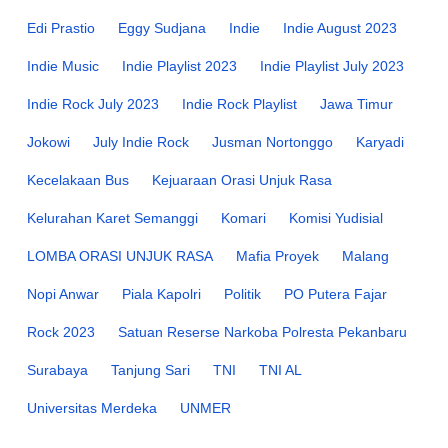
Edi Prastio
Eggy Sudjana
Indie
Indie August 2023
Indie Music
Indie Playlist 2023
Indie Playlist July 2023
Indie Rock July 2023
Indie Rock Playlist
Jawa Timur
Jokowi
July Indie Rock
Jusman Nortonggo
Karyadi
Kecelakaan Bus
Kejuaraan Orasi Unjuk Rasa
Kelurahan Karet Semanggi
Komari
Komisi Yudisial
LOMBA ORASI UNJUK RASA
Mafia Proyek
Malang
Nopi Anwar
Piala Kapolri
Politik
PO Putera Fajar
Rock 2023
Satuan Reserse Narkoba Polresta Pekanbaru
Surabaya
Tanjung Sari
TNI
TNI AL
Universitas Merdeka
UNMER