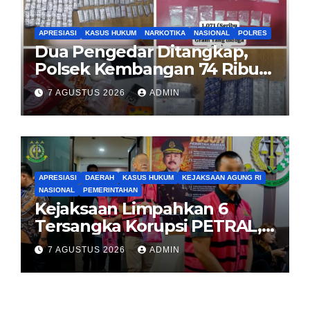
APRESIASI
KASUS HUKUM
NARKOTIKA
NASIONAL
POLRES
Dua Pengedar Ditangkap,
Polsek Kembangan 74 Ribu
Obat Keras, Sabu Hingga
7 AGUSTUS 2026
ADMIN
Puluhan Vape Etomidate
Diamankan
APRESIASI
DAERAH
KASUS HUKUM
KEJAKSAAN AGUNG RI
NASIONAL
PEMERINTAHAN
Kejaksaan Limpahkan 6
Tersangka Korupsi PETRAL,
PES dan ISC ke PN Tipikor
7 AGUSTUS 2026
ADMIN
Jakarta Pusat