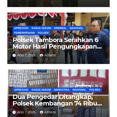
Sopir Truk yang Mogok di KM
00 Pondok Aren
APRESIASI
KASUS HUKUM
KRIMINAL
NASIONAL
PEMERINTAHAN
POLSEK
Polsek Tambora Serahkan 6
Motor Hasil Pengungkapan
Kasus Curanmor Kepada
AGU 7, 2026
ADMIN
Pemilik Yang sah
APRESIASI
KASUS HUKUM
NARKOTIKA
NASIONAL
POLRES
Dua Pengedar Ditangkap,
Polsek Kembangan 74 Ribu
Obat Keras, Sabu Hingga
AGU 7, 2026
ADMIN
Puluhan Vape Etomidate