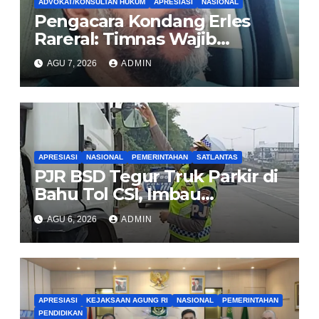
ADVOKAT/KONSULTAN HUKUM
APRESIASI
NASIONAL
Pengacara Kondang Erles
Rareral: Timnas Wajib
Menang Lawan Singapura,
AGU 7, 2026
ADMIN
Jadi Kado HUT Kemerdekaan
untuk Rakyat
APRESIASI
NASIONAL
PEMERINTAHAN
SATLANTAS
PJR BSD Tegur Truk Parkir di
Bahu Tol CSI, Imbau
Pengendara Tertib
AGU 6, 2026
ADMIN
APRESIASI
KEJAKSAAN AGUNG RI
NASIONAL
PEMERINTAHAN
PENDIDIKAN