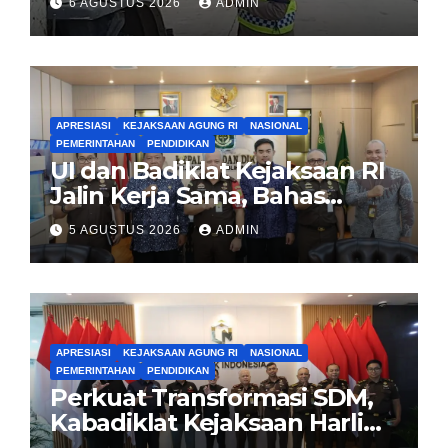
6 AGUSTUS 2026
ADMIN
APRESIASI
KEJAKSAAN AGUNG RI
NASIONAL
PEMERINTAHAN
PENDIDIKAN
UI dan Badiklat Kejaksaan RI
Jalin Kerja Sama, Bahas
Pembentukan Pusat Studi
5 AGUSTUS 2026
ADMIN
Kajian Kejaksaan
APRESIASI
KEJAKSAAN AGUNG RI
NASIONAL
PEMERINTAHAN
PENDIDIKAN
Perkuat Transformasi SDM,
Kabadiklat Kejaksaan Harli
Siregar Jalin Sinergi dengan