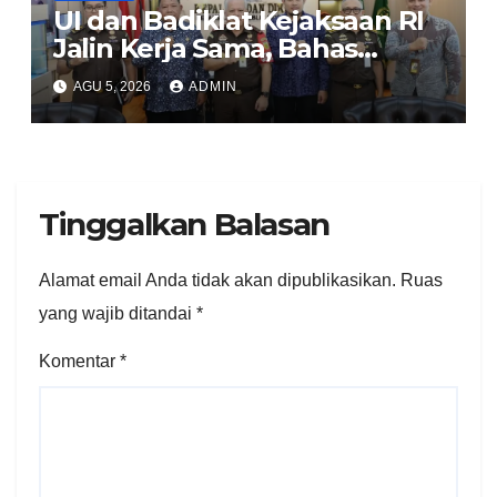
UI dan Badiklat Kejaksaan RI
Jalin Kerja Sama, Bahas
Pembentukan Pusat Studi
AGU 5, 2026
ADMIN
Kajian Kejaksaan
Tinggalkan Balasan
Alamat email Anda tidak akan dipublikasikan.
Ruas
yang wajib ditandai
*
Komentar
*