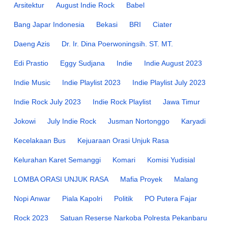
Arsitektur
August Indie Rock
Babel
Bang Japar Indonesia
Bekasi
BRI
Ciater
Daeng Azis
Dr. Ir. Dina Poerwoningsih. ST. MT.
Edi Prastio
Eggy Sudjana
Indie
Indie August 2023
Indie Music
Indie Playlist 2023
Indie Playlist July 2023
Indie Rock July 2023
Indie Rock Playlist
Jawa Timur
Jokowi
July Indie Rock
Jusman Nortonggo
Karyadi
Kecelakaan Bus
Kejuaraan Orasi Unjuk Rasa
Kelurahan Karet Semanggi
Komari
Komisi Yudisial
LOMBA ORASI UNJUK RASA
Mafia Proyek
Malang
Nopi Anwar
Piala Kapolri
Politik
PO Putera Fajar
Rock 2023
Satuan Reserse Narkoba Polresta Pekanbaru