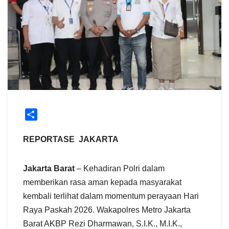
S
h
a
REPORTASE JAKARTA
r
e
Jakarta Barat
– Kehadiran Polri dalam
memberikan rasa aman kepada masyarakat
kembali terlihat dalam momentum perayaan Hari
Raya Paskah 2026. Wakapolres Metro Jakarta
Barat AKBP Rezi Dharmawan, S.I.K., M.I.K.,