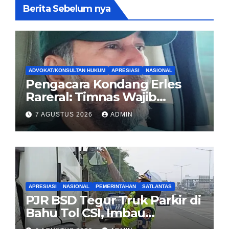
Berita Sebelum nya
ADVOKAT/KONSULTAN HUKUM
APRESIASI
NASIONAL
Pengacara Kondang Erles
Rareral: Timnas Wajib
Menang Lawan Singapura,
7 AGUSTUS 2026
ADMIN
Jadi Kado HUT Kemerdekaan
untuk Rakyat
APRESIASI
NASIONAL
PEMERINTAHAN
SATLANTAS
PJR BSD Tegur Truk Parkir di
Bahu Tol CSI, Imbau
Pengendara Tertib