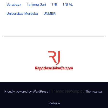
Surabaya
Tanjung Sari
TNI
TNI AL
Universitas Merdeka
UNMER
|
Theme: Newsup by
.
Proudly powered by WordPress
Themeansar
Redaksi