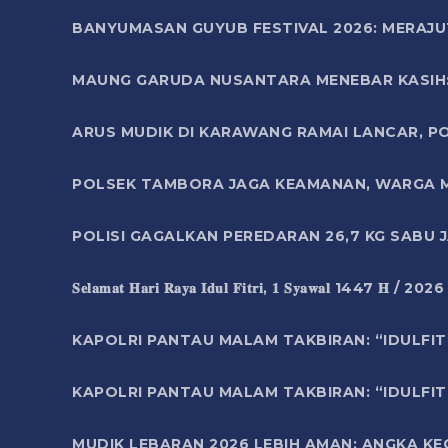
BANYUMASAN GUYUB FESTIVAL 2026: MERAJU
MAUNG GARUDA NUSANTARA MENEBAR KASIH: 
ARUS MUDIK DI KARAWANG RAMAI LANCAR, P
POLSEK TAMBORA JAGA KEAMANAN, WARGA M
POLISI GAGALKAN PEREDARAN 26,7 KG SABU
𝐒𝐞𝐥𝐚𝐦𝐚𝐭 𝐇𝐚𝐫𝐢 𝐑𝐚𝐲𝐚 𝐈𝐝𝐮𝐥 𝐅𝐢𝐭𝐫𝐢, 𝟏 𝐒𝐲𝐚𝐰𝐚𝐥 1447 𝐇 / 202
KAPOLRI PANTAU MALAM TAKBIRAN: “IDULFIT
KAPOLRI PANTAU MALAM TAKBIRAN: “IDULFIT
MUDIK LEBARAN 2026 LEBIH AMAN: ANGKA K