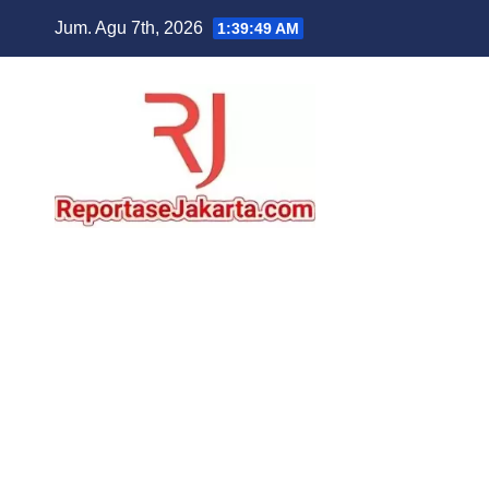
Skip
Jum. Agu 7th, 2026
1:39:50 AM
to
content