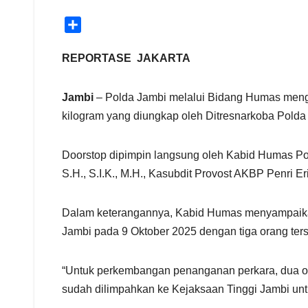
S
h
a
REPORTASE JAKARTA
r
e
Jambi
– Polda Jambi melalui Bidang Humas mengg
kilogram yang diungkap oleh Ditresnarkoba Polda 
Doorstop dipimpin langsung oleh Kabid Humas Pol
S.H., S.I.K., M.H., Kasubdit Provost AKBP Penri 
Dalam keterangannya, Kabid Humas menyampaikan
Jambi pada 9 Oktober 2025 dengan tiga orang ters
“Untuk perkembangan penanganan perkara, dua ora
sudah dilimpahkan ke Kejaksaan Tinggi Jambi untu