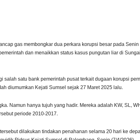
ncap gas membongkar dua perkara korupsi besar pada Senin (7
pemerintah dan menaikkan status kasus pungutan liar di Sunga
 salah satu bank pemerintah pusat terkait dugaan korupsi pem
ah diumumkan Kejati Sumsel sejak 27 Maret 2025 lalu.
ngka. Namun hanya tujuh yang hadir. Mereka adalah KW, SL, WH
tersebut periode 2010-2017.
 tersebut dilakukan tindakan penahanan selama 20 hari ke dep
enyidik Pidsus Kejati Sumsel di Palembang, Senin (7/4/2026).