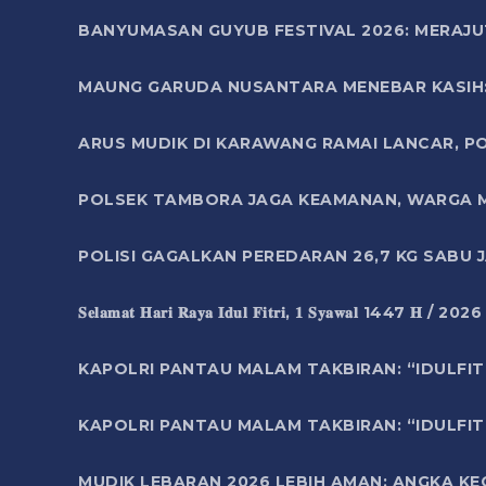
BANYUMASAN GUYUB FESTIVAL 2026: MERAJU
MAUNG GARUDA NUSANTARA MENEBAR KASIH: 
ARUS MUDIK DI KARAWANG RAMAI LANCAR, P
POLSEK TAMBORA JAGA KEAMANAN, WARGA M
POLISI GAGALKAN PEREDARAN 26,7 KG SABU
𝐒𝐞𝐥𝐚𝐦𝐚𝐭 𝐇𝐚𝐫𝐢 𝐑𝐚𝐲𝐚 𝐈𝐝𝐮𝐥 𝐅𝐢𝐭𝐫𝐢, 𝟏 𝐒𝐲𝐚𝐰𝐚𝐥 1447 𝐇 / 202
KAPOLRI PANTAU MALAM TAKBIRAN: “IDULFIT
KAPOLRI PANTAU MALAM TAKBIRAN: “IDULFIT
MUDIK LEBARAN 2026 LEBIH AMAN: ANGKA K