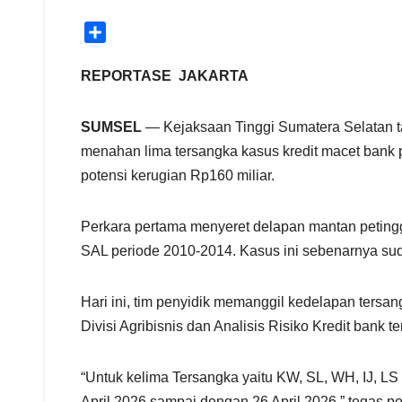
S
h
a
REPORTASE JAKARTA
r
e
SUMSEL
— Kejaksaan Tinggi Sumatera Selatan ta
menahan lima tersangka kasus kredit macet bank 
potensi kerugian Rp160 miliar.
Perkara pertama menyeret delapan mantan petinggi
SAL periode 2010-2014. Kasus ini sebenarnya sud
Hari ini, tim penyidik memanggil kedelapan tersa
Divisi Agribisnis dan Analisis Risiko Kredit bank 
“Untuk kelima Tersangka yaitu KW, SL, WH, IJ, LS
April 2026 sampai dengan 26 April 2026,” tegas p