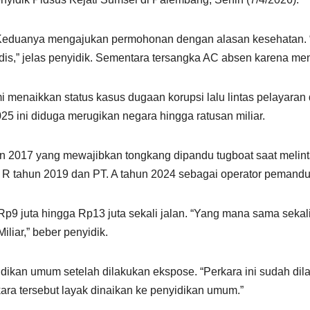
n. Keduanya mengajukan permohonan dengan alasan kesehatan.
s,” jelas penyidik. Sementara tersangka AC absen karena menja
i menaikkan status kasus dugaan korupsi lalu lintas pelayaran
25 ini diduga merugikan negara hingga ratusan miliar.
2017 yang mewajibkan tongkang dipandu tugboat saat melintas 
R tahun 2019 dan PT. A tahun 2024 sebagai operator pemandu
Rp9 juta hingga Rp13 juta sekali jalan. “Yang mana sama seka
liar,” beber penyidik.
idikan umum setelah dilakukan ekspose. “Perkara ini sudah di
kara tersebut layak dinaikan ke penyidikan umum.”