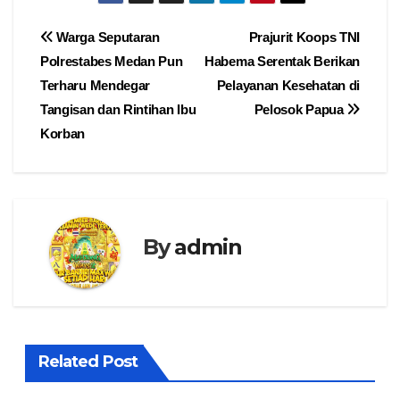
Navigasi
Warga Seputaran
Prajurit Koops TNI
Polrestabes Medan Pun
Habema Serentak Berikan
pos
Terharu Mendegar
Pelayanan Kesehatan di
Tangisan dan Rintihan Ibu
Pelosok Papua
Korban
By
admin
Related Post