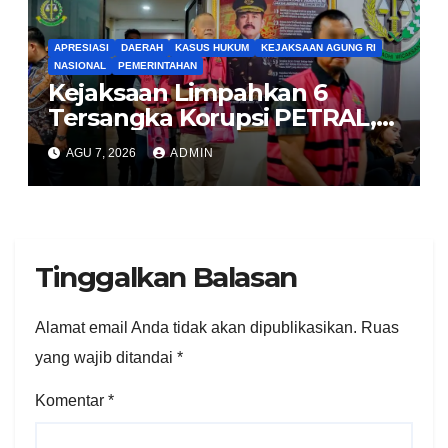
APRESIASI
DAERAH
KASUS HUKUM
KEJAKSAAN AGUNG RI
NASIONAL
PEMERINTAHAN
Kejaksaan Limpahkan 6
Tersangka Korupsi PETRAL,
PES dan ISC ke PN Tipikor
AGU 7, 2026
ADMIN
Jakarta Pusat
Tinggalkan Balasan
Alamat email Anda tidak akan dipublikasikan.
Ruas
yang wajib ditandai
*
Komentar
*