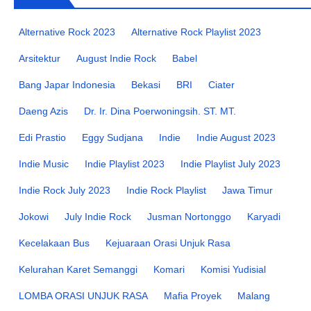
Alternative Rock 2023
Alternative Rock Playlist 2023
Arsitektur
August Indie Rock
Babel
Bang Japar Indonesia
Bekasi
BRI
Ciater
Daeng Azis
Dr. Ir. Dina Poerwoningsih. ST. MT.
Edi Prastio
Eggy Sudjana
Indie
Indie August 2023
Indie Music
Indie Playlist 2023
Indie Playlist July 2023
Indie Rock July 2023
Indie Rock Playlist
Jawa Timur
Jokowi
July Indie Rock
Jusman Nortonggo
Karyadi
Kecelakaan Bus
Kejuaraan Orasi Unjuk Rasa
Kelurahan Karet Semanggi
Komari
Komisi Yudisial
LOMBA ORASI UNJUK RASA
Mafia Proyek
Malang