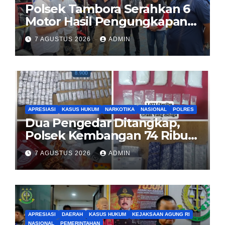
Polsek Tambora Serahkan 6
Motor Hasil Pengungkapan
Kasus Curanmor Kepada
7 AGUSTUS 2026
ADMIN
Pemilik Yang sah
APRESIASI
KASUS HUKUM
NARKOTIKA
NASIONAL
POLRES
Dua Pengedar Ditangkap,
Polsek Kembangan 74 Ribu
Obat Keras, Sabu Hingga
7 AGUSTUS 2026
ADMIN
Puluhan Vape Etomidate
Diamankan
APRESIASI
DAERAH
KASUS HUKUM
KEJAKSAAN AGUNG RI
NASIONAL
PEMERINTAHAN