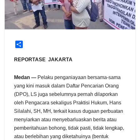
S
h
a
REPORTASE JAKARTA
r
e
Medan —
Pelaku penganiayaan bersama-sama
yang kini masuk dalam Daftar Pencarian Orang
(DPO), LS juga sebelumnya pernah dilaporkan
oleh Pengacara sekaligus Praktisi Hukum, Hans
Silalahi, SH, MH, terkait kasus dugaan perbuatan
menyiarkan atau menyebarluaskan berita atau
pemberitahuan bohong, tidak pasti, tidak lengkap,
atau berlebihan yang diketahuinya (bentuk