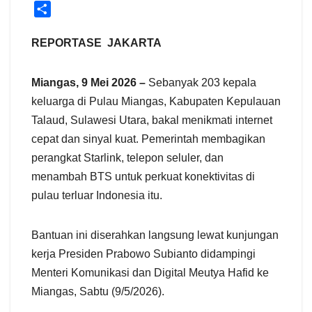
S
h
a
REPORTASE JAKARTA
r
e
Miangas, 9 Mei 2026 –
Sebanyak 203 kepala
keluarga di Pulau Miangas, Kabupaten Kepulauan
Talaud, Sulawesi Utara, bakal menikmati internet
cepat dan sinyal kuat. Pemerintah membagikan
perangkat Starlink, telepon seluler, dan
menambah BTS untuk perkuat konektivitas di
pulau terluar Indonesia itu.
Bantuan ini diserahkan langsung lewat kunjungan
kerja Presiden Prabowo Subianto didampingi
Menteri Komunikasi dan Digital Meutya Hafid ke
Miangas, Sabtu (9/5/2026).