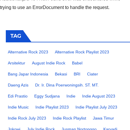
trying to use an ErrorDocument to handle the request.
TAG
Alternative Rock 2023
Alternative Rock Playlist 2023
Arsitektur
August Indie Rock
Babel
Bang Japar Indonesia
Bekasi
BRI
Ciater
Daeng Azis
Dr. Ir. Dina Poerwoningsih. ST. MT.
Edi Prastio
Eggy Sudjana
Indie
Indie August 2023
Indie Music
Indie Playlist 2023
Indie Playlist July 2023
Indie Rock July 2023
Indie Rock Playlist
Jawa Timur
Jokowi
July Indie Rock
Jusman Nortonggo
Karyadi