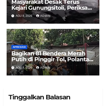
Masyarakat Desak Terus
Kejari Gunungsitoli, Periksa
dan Usut Tuntas Dugaan
AGU 8, 2026
ADMIN
Korupsi Proyek Jalan
Sirombu-Afulu (MYC) Senilai
Rp321 Miliar
APRESIASI
Bagikan 81 Bendera Merah
Putih di Pinggir Tol, Polantas
Karib BSD Ajak Warga Miskin
AGU 8, 2026
ADMIN
Kibarkan Sang Saka
Tinggalkan Balasan