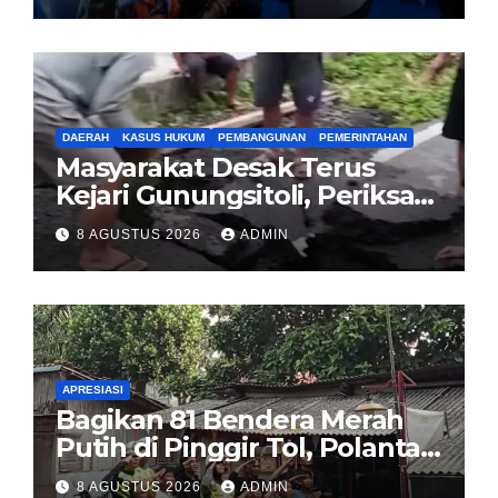
DAERAH
KASUS HUKUM
PEMBANGUNAN
PEMERINTAHAN
Masyarakat Desak Terus
Kejari Gunungsitoli, Periksa
dan Usut Tuntas Dugaan
8 AGUSTUS 2026
ADMIN
Korupsi Proyek Jalan
Sirombu-Afulu (MYC) Senilai
Rp321 Miliar
APRESIASI
Bagikan 81 Bendera Merah
Putih di Pinggir Tol, Polantas
Karib BSD Ajak Warga Miskin
8 AGUSTUS 2026
ADMIN