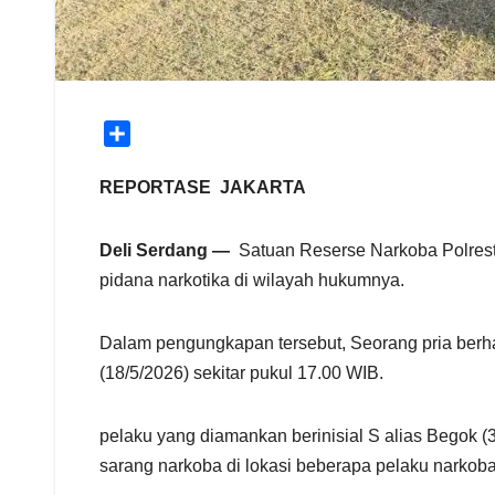
S
h
a
REPORTASE JAKARTA
r
e
Deli Serdang —
Satuan Reserse Narkoba Polrest
pidana narkotika di wilayah hukumnya.
Dalam pengungkapan tersebut, Seorang pria berh
(18/5/2026) sekitar pukul 17.00 WIB.
pelaku yang diamankan berinisial S alias Begok 
sarang narkoba di lokasi beberapa pelaku narkoba 