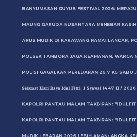
BANYUMASAN GUYUB FESTIVAL 2026: MERAJU
MAUNG GARUDA NUSANTARA MENEBAR KASIH: 
ARUS MUDIK DI KARAWANG RAMAI LANCAR, P
POLSEK TAMBORA JAGA KEAMANAN, WARGA M
POLISI GAGALKAN PEREDARAN 26,7 KG SABU
𝐒𝐞𝐥𝐚𝐦𝐚𝐭 𝐇𝐚𝐫𝐢 𝐑𝐚𝐲𝐚 𝐈𝐝𝐮𝐥 𝐅𝐢𝐭𝐫𝐢, 𝟏 𝐒𝐲𝐚𝐰𝐚𝐥 1447 𝐇 / 202
KAPOLRI PANTAU MALAM TAKBIRAN: “IDULFIT
KAPOLRI PANTAU MALAM TAKBIRAN: “IDULFIT
MUDIK LEBARAN 2026 LEBIH AMAN: ANGKA K