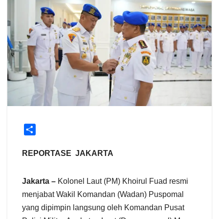
S
h
a
REPORTASE JAKARTA
r
e
Jakarta –
Kolonel Laut (PM) Khoirul Fuad resmi
menjabat Wakil Komandan (Wadan) Puspomal
yang dipimpin langsung oleh Komandan Pusat