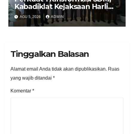
Kabadiklat Kejaksaan Harli
Siregar Jalin Sinergi dengan
AGU 5, 2026
ADMIN
LAN RI
Tinggalkan Balasan
Alamat email Anda tidak akan dipublikasikan.
Ruas
yang wajib ditandai
*
Komentar
*