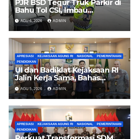
PJR BSD Tegur Truk Parkir di
Bahu Tol CSI, Imbau
Pengendara Tertib
AGU 6, 2026
ADMIN
APRESIASI
KEJAKSAAN AGUNG RI
NASIONAL
PEMERINTAHAN
PENDIDIKAN
UI dan Badiklat Kejaksaan RI
Jalin Kerja Sama, Bahas
Pembentukan Pusat Studi
AGU 5, 2026
ADMIN
Kajian Kejaksaan
APRESIASI
KEJAKSAAN AGUNG RI
NASIONAL
PEMERINTAHAN
PENDIDIKAN
Perkuat Transformasi SDM,