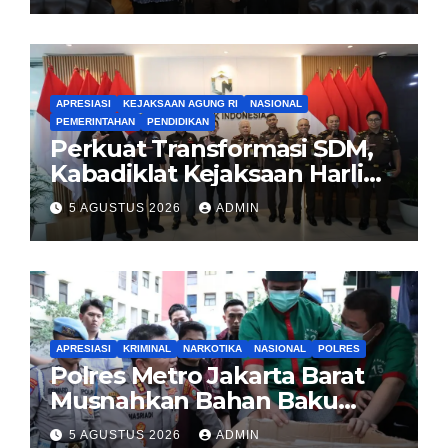
APRESIASI
KEJAKSAAN AGUNG RI
NASIONAL
PEMERINTAHAN
PENDIDIKAN
Perkuat Transformasi SDM,
Kabadiklat Kejaksaan Harli
Siregar Jalin Sinergi dengan
5 AGUSTUS 2026
ADMIN
LAN RI
APRESIASI
KRIMINAL
NARKOTIKA
NASIONAL
POLRES
Polres Metro Jakarta Barat
Musnahkan Bahan Baku
Narkotika 1,1 Ton
5 AGUSTUS 2026
ADMIN