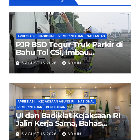
APRESIASI
NASIONAL
PEMERINTAHAN
SATLANTAS
PJR BSD Tegur Truk Parkir di
Bahu Tol CSI, Imbau
Pengendara Tertib
6 AGUSTUS 2026
ADMIN
APRESIASI
KEJAKSAAN AGUNG RI
NASIONAL
PEMERINTAHAN
PENDIDIKAN
UI dan Badiklat Kejaksaan RI
Jalin Kerja Sama, Bahas
Pembentukan Pusat Studi
5 AGUSTUS 2026
ADMIN
Kajian Kejaksaan