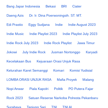
Bang Japar Indonesia
Bekasi
BRI
Ciater
Daeng Azis
Dr. Ir. Dina Poerwoningsih. ST. MT.
Edi Prastio
Eggy Sudjana
Indie
Indie August 2023
Indie Music
Indie Playlist 2023
Indie Playlist July 2023
Indie Rock July 2023
Indie Rock Playlist
Jawa Timur
Jokowi
July Indie Rock
Jusman Nortonggo
Karyadi
Kecelakaan Bus
Kejuaraan Orasi Unjuk Rasa
Kelurahan Karet Semanggi
Komari
Komisi Yudisial
LOMBA ORASI UNJUK RASA
Mafia Proyek
Malang
Nopi Anwar
Piala Kapolri
Politik
PO Putera Fajar
Rock 2023
Satuan Reserse Narkoba Polresta Pekanbaru
Surabaya
Tanjung Sari
TNI
TNI AL