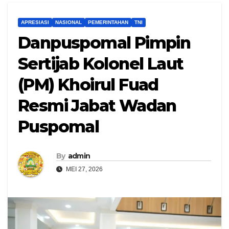
APRESIASI
NASIONAL
PEMERINTAHAN
TNI
Danpuspomal Pimpin
Sertijab Kolonel Laut
(PM) Khoirul Fuad
Resmi Jabat Wadan
Puspomal
By
admin
MEI 27, 2026