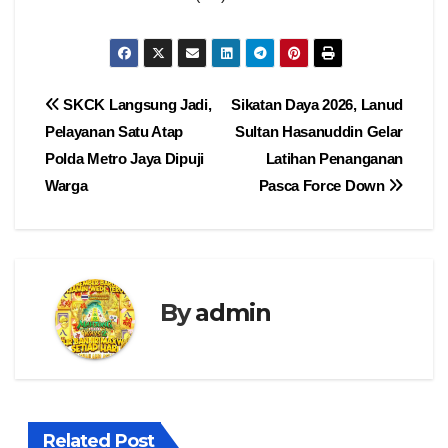
Navigasi
SKCK Langsung Jadi,
Sikatan Daya 2026, Lanud
Pelayanan Satu Atap
Sultan Hasanuddin Gelar
pos
Polda Metro Jaya Dipuji
Latihan Penanganan
Warga
Pasca Force Down
By
admin
Related Post