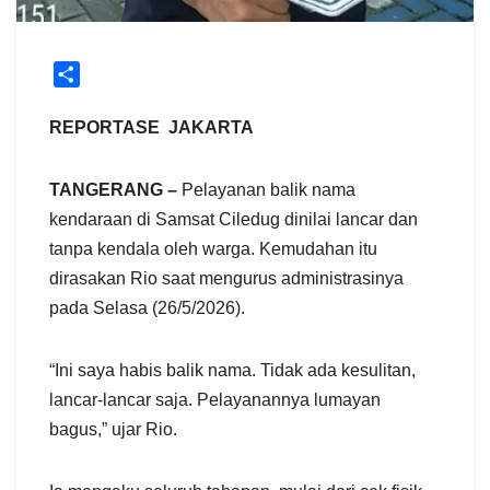
S
h
a
REPORTASE JAKARTA
r
e
TANGERANG –
Pelayanan balik nama
kendaraan di Samsat Ciledug dinilai lancar dan
tanpa kendala oleh warga. Kemudahan itu
dirasakan Rio saat mengurus administrasinya
pada Selasa (26/5/2026).
“Ini saya habis balik nama. Tidak ada kesulitan,
lancar-lancar saja. Pelayanannya lumayan
bagus,” ujar Rio.