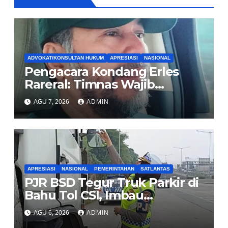
ADVOKAT/KONSULTAN HUKUM
APRESIASI
NASIONAL
Pengacara Kondang Erles
Rareral: Timnas Wajib
Menang Lawan Singapura,
AGU 7, 2026
ADMIN
Jadi Kado HUT Kemerdekaan
untuk Rakyat
APRESIASI
NASIONAL
PEMERINTAHAN
SATLANTAS
PJR BSD Tegur Truk Parkir di
Bahu Tol CSI, Imbau
Pengendara Tertib
AGU 6, 2026
ADMIN