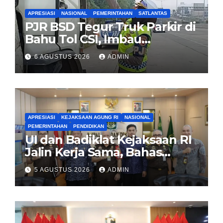
APRESIASI
NASIONAL
PEMERINTAHAN
SATLANTAS
PJR BSD Tegur Truk Parkir di
Bahu Tol CSI, Imbau
Pengendara Tertib
6 AGUSTUS 2026
ADMIN
APRESIASI
KEJAKSAAN AGUNG RI
NASIONAL
PEMERINTAHAN
PENDIDIKAN
UI dan Badiklat Kejaksaan RI
Jalin Kerja Sama, Bahas
Pembentukan Pusat Studi
5 AGUSTUS 2026
ADMIN
Kajian Kejaksaan