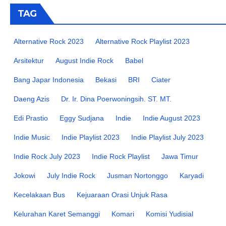
TAG
Alternative Rock 2023
Alternative Rock Playlist 2023
Arsitektur
August Indie Rock
Babel
Bang Japar Indonesia
Bekasi
BRI
Ciater
Daeng Azis
Dr. Ir. Dina Poerwoningsih. ST. MT.
Edi Prastio
Eggy Sudjana
Indie
Indie August 2023
Indie Music
Indie Playlist 2023
Indie Playlist July 2023
Indie Rock July 2023
Indie Rock Playlist
Jawa Timur
Jokowi
July Indie Rock
Jusman Nortonggo
Karyadi
Kecelakaan Bus
Kejuaraan Orasi Unjuk Rasa
Kelurahan Karet Semanggi
Komari
Komisi Yudisial