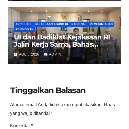
APRESIASI
KEJAKSAAN AGUNG RI
NASIONAL
PEMERINTAHAN
PENDIDIKAN
UI dan Badiklat Kejaksaan RI
Jalin Kerja Sama, Bahas
Pembentukan Pusat Studi
AGU 5, 2026
ADMIN
Kajian Kejaksaan
Tinggalkan Balasan
Alamat email Anda tidak akan dipublikasikan.
Ruas
yang wajib ditandai
*
Komentar
*