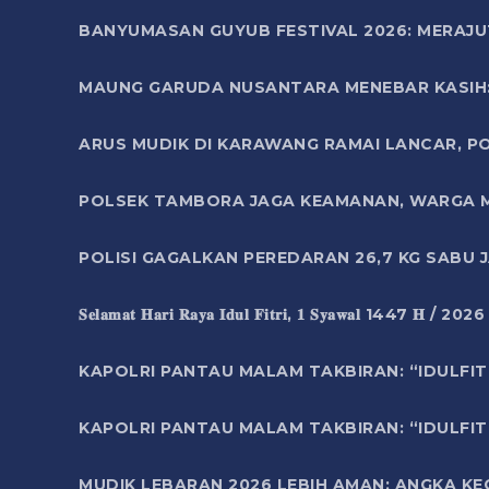
BANYUMASAN GUYUB FESTIVAL 2026: MERAJU
MAUNG GARUDA NUSANTARA MENEBAR KASIH: 
ARUS MUDIK DI KARAWANG RAMAI LANCAR, P
POLSEK TAMBORA JAGA KEAMANAN, WARGA M
POLISI GAGALKAN PEREDARAN 26,7 KG SABU
𝐒𝐞𝐥𝐚𝐦𝐚𝐭 𝐇𝐚𝐫𝐢 𝐑𝐚𝐲𝐚 𝐈𝐝𝐮𝐥 𝐅𝐢𝐭𝐫𝐢, 𝟏 𝐒𝐲𝐚𝐰𝐚𝐥 1447 𝐇 / 202
KAPOLRI PANTAU MALAM TAKBIRAN: “IDULFIT
KAPOLRI PANTAU MALAM TAKBIRAN: “IDULFIT
MUDIK LEBARAN 2026 LEBIH AMAN: ANGKA K