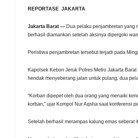
h
a
REPORTASE JAKARTA
r
e
Jakarta Barat —
Dua pelaku penjambretan yang m
berhasil diamankan setelah aksinya dipergoki warg
Peristiwa penjambretan tersebut terjadi pada Min
Kapolsek Kebon Jeruk Polres Metro Jakarta Barat
hendak menyeberang jalan untuk pulang, dua pel
“Korban dipepet oleh dua orang yang menaiki ken
korban,” ujar Kompol Nur Aqsha saat konferensi pe
Setelah berhasil merampas kalung emas seberat 4