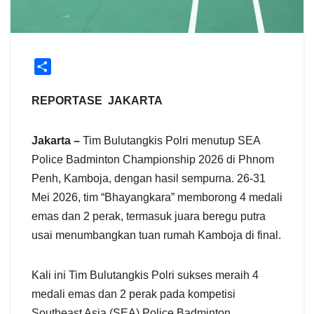
S
h
a
REPORTASE JAKARTA
r
e
Jakarta –
Tim Bulutangkis Polri menutup SEA
Police Badminton Championship 2026 di Phnom
Penh, Kamboja, dengan hasil sempurna. 26-31
Mei 2026, tim “Bhayangkara” memborong 4 medali
emas dan 2 perak, termasuk juara beregu putra
usai menumbangkan tuan rumah Kamboja di final.
Kali ini Tim Bulutangkis Polri sukses meraih 4
medali emas dan 2 perak pada kompetisi
Southeast Asia (SEA) Police Badminton