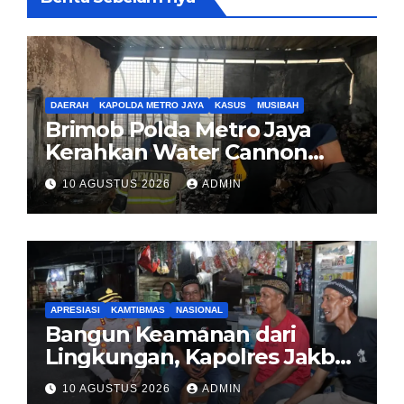
DAERAH
KAPOLDA METRO JAYA
KASUS
MUSIBAH
Brimob Polda Metro Jaya
Kerahkan Water Cannon
Bantu Padamkan Kebakaran
10 AGUSTUS 2026
ADMIN
Gudang di Kosambi
Tangerang
APRESIASI
KAMTIBMAS
NASIONAL
Bangun Keamanan dari
Lingkungan, Kapolres Jakbar
Ajak Warga Cengkareng
10 AGUSTUS 2026
ADMIN
Aktifkan Siskamling