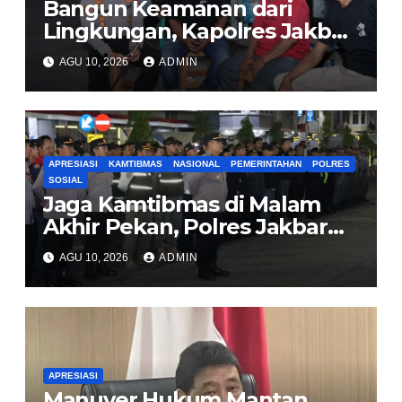
Bangun Keamanan dari
Lingkungan, Kapolres Jakbar
Ajak Warga Cengkareng
AGU 10, 2026
ADMIN
Aktifkan Siskamling
APRESIASI
KAMTIBMAS
NASIONAL
PEMERINTAHAN
POLRES
SOSIAL
Jaga Kamtibmas di Malam
Akhir Pekan, Polres Jakbar
Gelar KRYD Bersama Tiga
AGU 10, 2026
ADMIN
Pilar
APRESIASI
Manuver Hukum Mantan