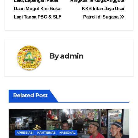
Lalu, Lapangan Padel
Ringkus Terduga Anggota
pos
Daan Mogot Kini Buka
KKB Intan Jaya Usai
Lagi Tanpa PBG & SLF
Patroli di Sugapa
By
admin
Related Post
APRESIASI
KAMTIBMAS
NASIONAL