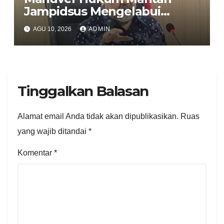
Jampidsus Mengelabui
Publik Soal Substansi Perkara
AGU 10, 2026
ADMIN
Tinggalkan Balasan
Alamat email Anda tidak akan dipublikasikan.
Ruas
yang wajib ditandai
*
Komentar
*