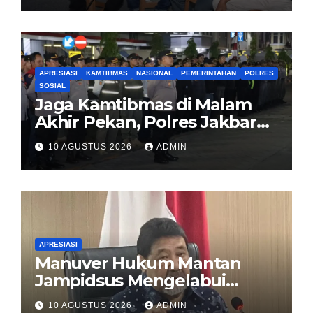
APRESIASI
KAMTIBMAS
NASIONAL
PEMERINTAHAN
POLRES
SOSIAL
Jaga Kamtibmas di Malam
Akhir Pekan, Polres Jakbar
Gelar KRYD Bersama Tiga
10 AGUSTUS 2026
ADMIN
Pilar
APRESIASI
Manuver Hukum Mantan
Jampidsus Mengelabui
Publik Soal Substansi
10 AGUSTUS 2026
ADMIN