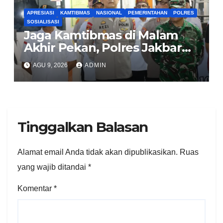
APRESIASI
KAMTIBMAS
NASIONAL
PEMERINTAHAN
POLRES
SOSIALISASI
Jaga Kamtibmas di Malam
Akhir Pekan, Polres Jakbar
Gelar KRYD Bersama Tiga
AGU 9, 2026
ADMIN
Pilar
Tinggalkan Balasan
Alamat email Anda tidak akan dipublikasikan.
Ruas
yang wajib ditandai
*
Komentar
*