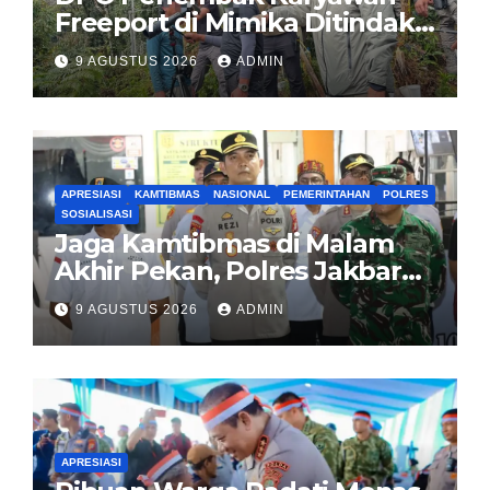
Freeport di Mimika Ditindak
Satgas Amole-2026 di
9 AGUSTUS 2026
ADMIN
Tembagapura
APRESIASI
KAMTIBMAS
NASIONAL
PEMERINTAHAN
POLRES
SOSIALISASI
Jaga Kamtibmas di Malam
Akhir Pekan, Polres Jakbar
Gelar KRYD Bersama Tiga
9 AGUSTUS 2026
ADMIN
Pilar
APRESIASI