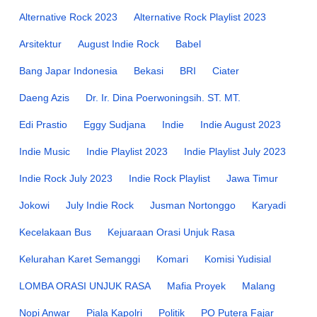
Alternative Rock 2023
Alternative Rock Playlist 2023
Arsitektur
August Indie Rock
Babel
Bang Japar Indonesia
Bekasi
BRI
Ciater
Daeng Azis
Dr. Ir. Dina Poerwoningsih. ST. MT.
Edi Prastio
Eggy Sudjana
Indie
Indie August 2023
Indie Music
Indie Playlist 2023
Indie Playlist July 2023
Indie Rock July 2023
Indie Rock Playlist
Jawa Timur
Jokowi
July Indie Rock
Jusman Nortonggo
Karyadi
Kecelakaan Bus
Kejuaraan Orasi Unjuk Rasa
Kelurahan Karet Semanggi
Komari
Komisi Yudisial
LOMBA ORASI UNJUK RASA
Mafia Proyek
Malang
Nopi Anwar
Piala Kapolri
Politik
PO Putera Fajar