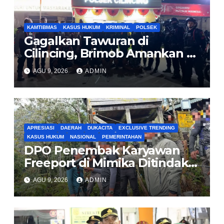
KAMTIBMAS
KASUS HUKUM
KRIMINAL
POLSEK
Gagalkan Tawuran di
Cilincing, Brimob Amankan 5
Pemuda dan 2 Bilah Parang
AGU 9, 2026
ADMIN
APRESIASI
DAERAH
DUKACITA
EXCLUSIVE TRENDING
KASUS HUKUM
NASIONAL
PEMERINTAHAN
DPO Penembak Karyawan
Freeport di Mimika Ditindak
Satgas Amole-2026 di
AGU 9, 2026
ADMIN
Tembagapura