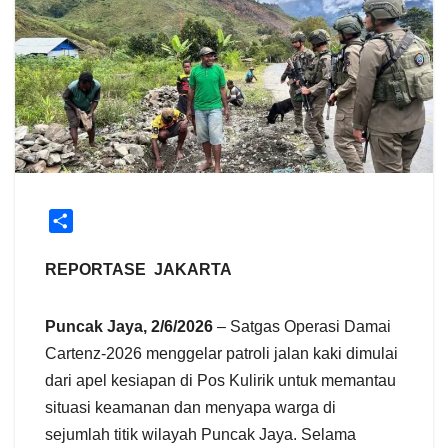
S
h
a
REPORTASE JAKARTA
r
e
Puncak Jaya, 2/6/2026
– Satgas Operasi Damai
Cartenz-2026 menggelar patroli jalan kaki dimulai
dari apel kesiapan di Pos Kulirik untuk memantau
situasi keamanan dan menyapa warga di
sejumlah titik wilayah Puncak Jaya. Selama