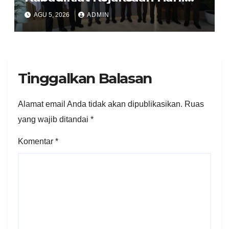
Siregar Jalin Sinergi dengan
AGU 5, 2026
ADMIN
LAN RI
Tinggalkan Balasan
Alamat email Anda tidak akan dipublikasikan.
Ruas
yang wajib ditandai
*
Komentar
*