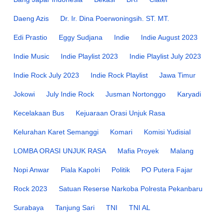
Daeng Azis
Dr. Ir. Dina Poerwoningsih. ST. MT.
Edi Prastio
Eggy Sudjana
Indie
Indie August 2023
Indie Music
Indie Playlist 2023
Indie Playlist July 2023
Indie Rock July 2023
Indie Rock Playlist
Jawa Timur
Jokowi
July Indie Rock
Jusman Nortonggo
Karyadi
Kecelakaan Bus
Kejuaraan Orasi Unjuk Rasa
Kelurahan Karet Semanggi
Komari
Komisi Yudisial
LOMBA ORASI UNJUK RASA
Mafia Proyek
Malang
Nopi Anwar
Piala Kapolri
Politik
PO Putera Fajar
Rock 2023
Satuan Reserse Narkoba Polresta Pekanbaru
Surabaya
Tanjung Sari
TNI
TNI AL