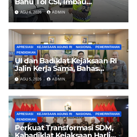
Bahu Tol CSI, Imbau
Pengendara Tertib
AGU 6, 2026
ADMIN
APRESIASI
KEJAKSAAN AGUNG RI
NASIONAL
PEMERINTAHAN
PENDIDIKAN
UI dan Badiklat Kejaksaan RI
Jalin Kerja Sama, Bahas
Pembentukan Pusat Studi
AGU 5, 2026
ADMIN
Kajian Kejaksaan
APRESIASI
KEJAKSAAN AGUNG RI
NASIONAL
PEMERINTAHAN
PENDIDIKAN
Perkuat Transformasi SDM,
Kabadiklat Kejaksaan Harli