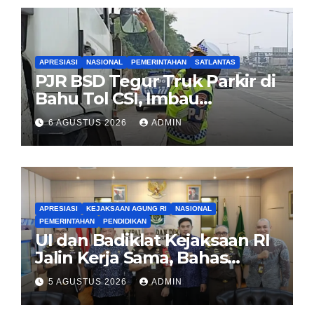
APRESIASI
NASIONAL
PEMERINTAHAN
SATLANTAS
PJR BSD Tegur Truk Parkir di
Bahu Tol CSI, Imbau
Pengendara Tertib
6 AGUSTUS 2026
ADMIN
APRESIASI
KEJAKSAAN AGUNG RI
NASIONAL
PEMERINTAHAN
PENDIDIKAN
UI dan Badiklat Kejaksaan RI
Jalin Kerja Sama, Bahas
Pembentukan Pusat Studi
5 AGUSTUS 2026
ADMIN
Kajian Kejaksaan