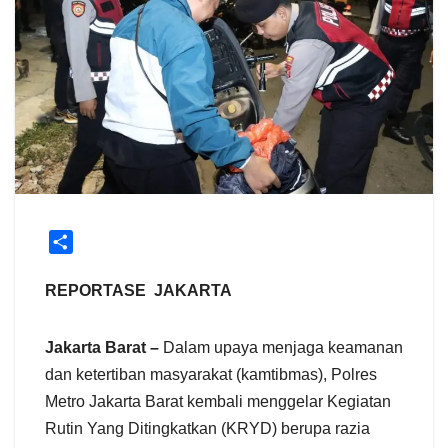
S
h
a
REPORTASE JAKARTA
r
e
Jakarta Barat –
Dalam upaya menjaga keamanan
dan ketertiban masyarakat (kamtibmas), Polres
Metro Jakarta Barat kembali menggelar Kegiatan
Rutin Yang Ditingkatkan (KRYD) berupa razia