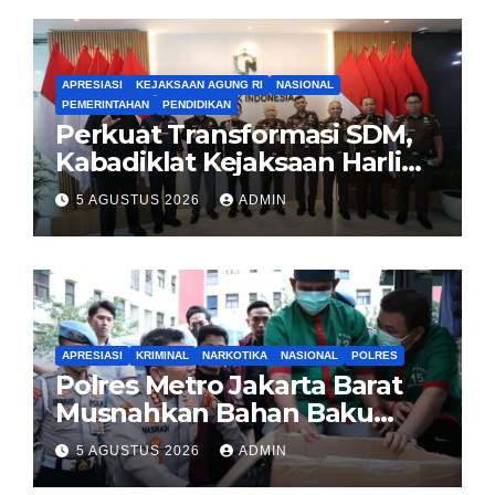
APRESIASI
KEJAKSAAN AGUNG RI
NASIONAL
PEMERINTAHAN
PENDIDIKAN
Perkuat Transformasi SDM,
Kabadiklat Kejaksaan Harli
Siregar Jalin Sinergi dengan
5 AGUSTUS 2026
ADMIN
LAN RI
APRESIASI
KRIMINAL
NARKOTIKA
NASIONAL
POLRES
Polres Metro Jakarta Barat
Musnahkan Bahan Baku
Narkotika 1,1 Ton
5 AGUSTUS 2026
ADMIN
Carisoprodol, Selamatkan 3,5