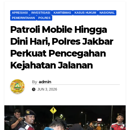
APRESIASI
INVESTIGASI
KAMTIBMAS
KASUS HUKUM
NASIONAL
PEMERINTAHAN
POLRES
Patroli Mobile Hingga
Dini Hari, Polres Jakbar
Perkuat Pencegahan
Kejahatan Jalanan
By
admin
JUN 3, 2026