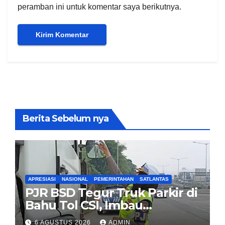
peramban ini untuk komentar saya berikutnya.
Berita Sebelum nya
APRESIASI
NASIONAL
PEMERINTAHAN
SATLANTAS
PJR BSD Tegur Truk Parkir di
Bahu Tol CSI, Imbau
Pengendara Tertib
6 AGUSTUS 2026
ADMIN