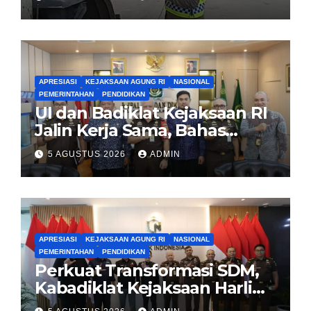
APRESIASI
KEJAKSAAN AGUNG RI
NASIONAL
PEMERINTAHAN
PENDIDIKAN
UI dan Badiklat Kejaksaan RI
Jalin Kerja Sama, Bahas
Pembentukan Pusat Studi
5 AGUSTUS 2026
ADMIN
Kajian Kejaksaan
APRESIASI
KEJAKSAAN AGUNG RI
NASIONAL
PEMERINTAHAN
PENDIDIKAN
Perkuat Transformasi SDM,
Kabadiklat Kejaksaan Harli
Siregar Jalin Sinergi dengan