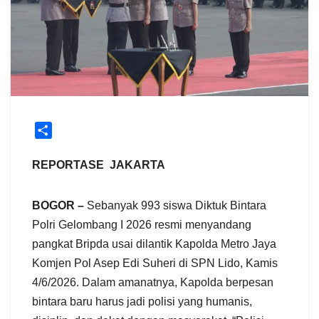
S
h
a
REPORTASE JAKARTA
r
e
BOGOR –
Sebanyak 993 siswa Diktuk Bintara
Polri Gelombang I 2026 resmi menyandang
pangkat Bripda usai dilantik Kapolda Metro Jaya
Komjen Pol Asep Edi Suheri di SPN Lido, Kamis
4/6/2026. Dalam amanatnya, Kapolda berpesan
bintara baru harus jadi polisi yang humanis,