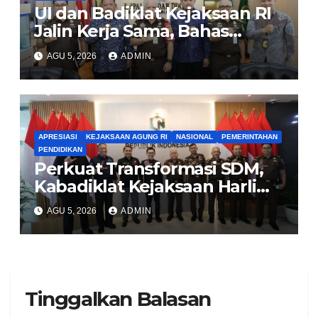
UI dan Badiklat Kejaksaan RI
Jalin Kerja Sama, Bahas
Pembentukan Pusat Studi
AGU 5, 2026
ADMIN
Kajian Kejaksaan
APRESIASI
KEJAKSAAN AGUNG RI
NASIONAL
PEMERINTAHAN
PENDIDIKAN
Perkuat Transformasi SDM,
Kabadiklat Kejaksaan Harli
Siregar Jalin Sinergi dengan
AGU 5, 2026
ADMIN
LAN RI
Tinggalkan Balasan