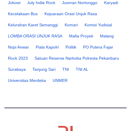
Jokowi
July Indie Rock
Jusman Nortonggo
Karyadi
Kecelakaan Bus
Kejuaraan Orasi Unjuk Rasa
Kelurahan Karet Semanggi
Komari
Komisi Yudisial
LOMBA ORASI UNJUK RASA
Mafia Proyek
Malang
Nopi Anwar
Piala Kapolri
Politik
PO Putera Fajar
Rock 2023
Satuan Reserse Narkoba Polresta Pekanbaru
Surabaya
Tanjung Sari
TNI
TNI AL
Universitas Merdeka
UNMER