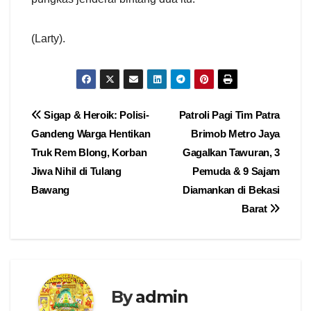
(Larty).
Navigasi
Sigap & Heroik: Polisi-
Patroli Pagi Tim Patra
Gandeng Warga Hentikan
Brimob Metro Jaya
pos
Truk Rem Blong, Korban
Gagalkan Tawuran, 3
Jiwa Nihil di Tulang
Pemuda & 9 Sajam
Bawang
Diamankan di Bekasi
Barat
By
admin