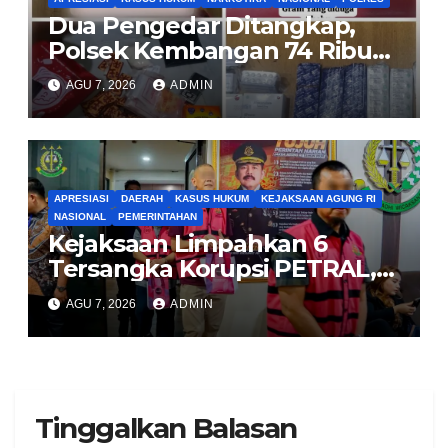
Dua Pengedar Ditangkap,
Polsek Kembangan 74 Ribu
Obat Keras, Sabu Hingga
AGU 7, 2026
ADMIN
Puluhan Vape Etomidate
Diamankan
APRESIASI
DAERAH
KASUS HUKUM
KEJAKSAAN AGUNG RI
NASIONAL
PEMERINTAHAN
Kejaksaan Limpahkan 6
Tersangka Korupsi PETRAL,
PES dan ISC ke PN Tipikor
AGU 7, 2026
ADMIN
Jakarta Pusat
Tinggalkan Balasan