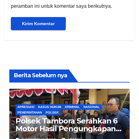
peramban ini untuk komentar saya berikutnya.
Berita Sebelum nya
APRESIASI
KASUS HUKUM
KRIMINAL
NASIONAL
PEMERINTAHAN
POLSEK
Polsek Tambora Serahkan 6
Motor Hasil Pengungkapan
Kasus Curanmor Kepada