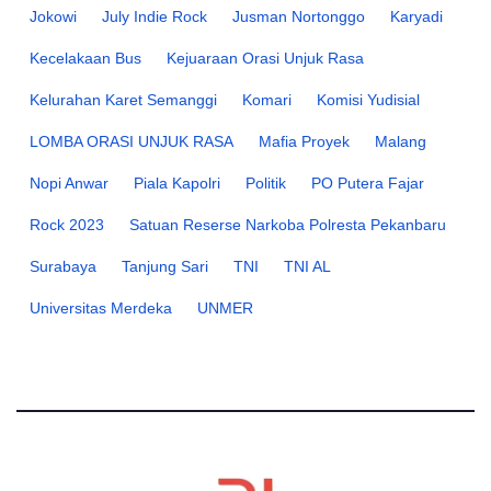
Jokowi
July Indie Rock
Jusman Nortonggo
Karyadi
Kecelakaan Bus
Kejuaraan Orasi Unjuk Rasa
Kelurahan Karet Semanggi
Komari
Komisi Yudisial
LOMBA ORASI UNJUK RASA
Mafia Proyek
Malang
Nopi Anwar
Piala Kapolri
Politik
PO Putera Fajar
Rock 2023
Satuan Reserse Narkoba Polresta Pekanbaru
Surabaya
Tanjung Sari
TNI
TNI AL
Universitas Merdeka
UNMER