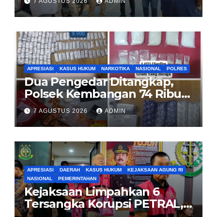
7 AGUSTUS 2026
ADMIN
Pemilik Yang sah
APRESIASI
KASUS HUKUM
NARKOTIKA
NASIONAL
POLRES
Dua Pengedar Ditangkap,
Polsek Kembangan 74 Ribu
Obat Keras, Sabu Hingga
7 AGUSTUS 2026
ADMIN
Puluhan Vape Etomidate
Diamankan
APRESIASI
DAERAH
KASUS HUKUM
KEJAKSAAN AGUNG RI
NASIONAL
PEMERINTAHAN
Kejaksaan Limpahkan 6
Tersangka Korupsi PETRAL,
PES dan ISC ke PN Tipikor