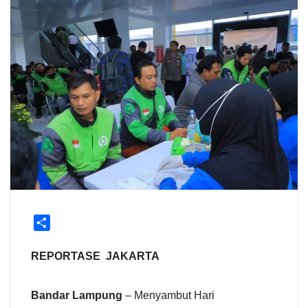
S
h
a
REPORTASE JAKARTA
r
e
Bandar Lampung
– Menyambut Hari