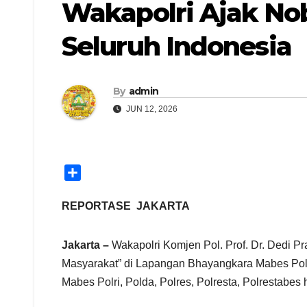
Wakapolri Ajak Nob
Seluruh Indonesia
By
admin
JUN 12, 2026
S
h
a
REPORTASE JAKARTA
r
e
Jakarta –
Wakapolri Komjen Pol. Prof. Dr. Dedi Pr
Masyarakat” di Lapangan Bhayangkara Mabes Polri,
Mabes Polri, Polda, Polres, Polresta, Polrestabes 