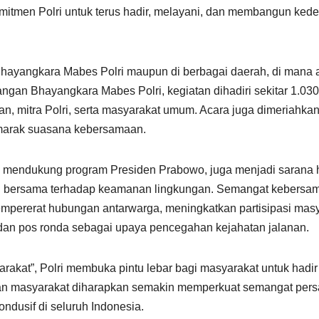
mitmen Polri untuk terus hadir, melayani, dan membangun ked
Bhayangkara Mabes Polri maupun di berbagai daerah, di mana 
gan Bhayangkara Mabes Polri, kegiatan dihadiri sekitar 1.030 p
, mitra Polri, serta masyarakat umum. Acara juga dimeriahkan
marak suasana kebersamaan.
 mendukung program Presiden Prabowo, juga menjadi sarana hi
 bersama terhadap keamanan lingkungan. Semangat kebersam
pererat hubungan antarwarga, meningkatkan partisipasi masy
dan pos ronda sebagai upaya pencegahan kejahatan jalanan.
arakat”, Polri membuka pintu lebar bagi masyarakat untuk hadi
iran masyarakat diharapkan semakin memperkuat semangat pers
dusif di seluruh Indonesia.