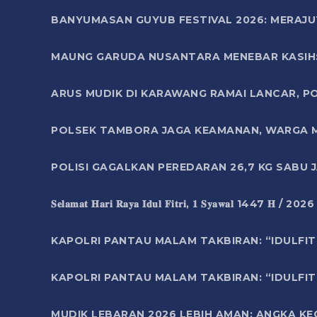
BANYUMASAN GUYUB FESTIVAL 2026: MERAJU
MAUNG GARUDA NUSANTARA MENEBAR KASIH: 
ARUS MUDIK DI KARAWANG RAMAI LANCAR, P
POLSEK TAMBORA JAGA KEAMANAN, WARGA M
POLISI GAGALKAN PEREDARAN 26,7 KG SABU
𝐒𝐞𝐥𝐚𝐦𝐚𝐭 𝐇𝐚𝐫𝐢 𝐑𝐚𝐲𝐚 𝐈𝐝𝐮𝐥 𝐅𝐢𝐭𝐫𝐢, 𝟏 𝐒𝐲𝐚𝐰𝐚𝐥 1447 𝐇 / 202
KAPOLRI PANTAU MALAM TAKBIRAN: “IDULFIT
KAPOLRI PANTAU MALAM TAKBIRAN: “IDULFIT
MUDIK LEBARAN 2026 LEBIH AMAN: ANGKA K