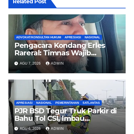
Related Post
ADVOKAT/KONSULTAN HUKUM
APRESIASI
NASIONAL
Pengacara Kondang Erles
Rareral: Timnas Wajib
Menang Lawan Singapura,
AGU 7, 2026
ADMIN
Jadi Kado HUT Kemerdekaan
untuk Rakyat
APRESIASI
NASIONAL
PEMERINTAHAN
SATLANTAS
PJR BSD Tegur Truk Parkir di
Bahu Tol CSI, Imbau
Pengendara Tertib
AGU 6, 2026
ADMIN