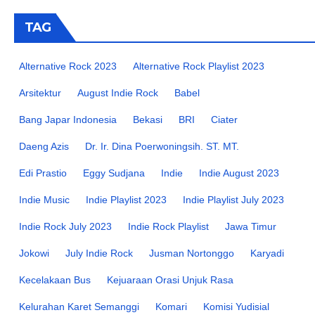
TAG
Alternative Rock 2023
Alternative Rock Playlist 2023
Arsitektur
August Indie Rock
Babel
Bang Japar Indonesia
Bekasi
BRI
Ciater
Daeng Azis
Dr. Ir. Dina Poerwoningsih. ST. MT.
Edi Prastio
Eggy Sudjana
Indie
Indie August 2023
Indie Music
Indie Playlist 2023
Indie Playlist July 2023
Indie Rock July 2023
Indie Rock Playlist
Jawa Timur
Jokowi
July Indie Rock
Jusman Nortonggo
Karyadi
Kecelakaan Bus
Kejuaraan Orasi Unjuk Rasa
Kelurahan Karet Semanggi
Komari
Komisi Yudisial