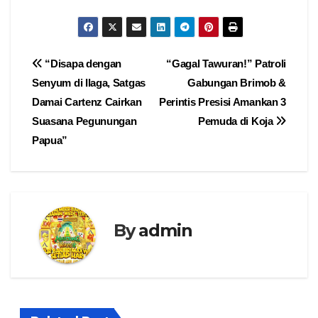
Navigasi
“Disapa dengan
“Gagal Tawuran!” Patroli
Senyum di Ilaga, Satgas
Gabungan Brimob &
pos
Damai Cartenz Cairkan
Perintis Presisi Amankan 3
Suasana Pegunungan
Pemuda di Koja
Papua”
By
admin