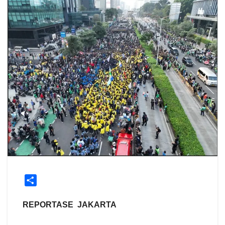
S
h
a
REPORTASE JAKARTA
r