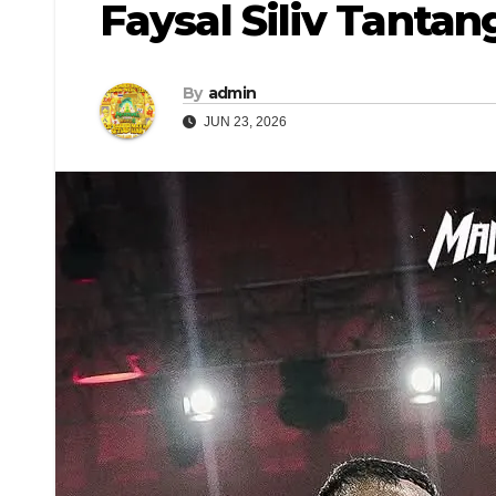
Faysal Siliv Tant
By
admin
JUN 23, 2026