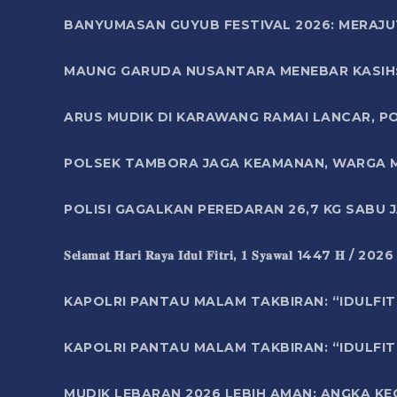
BANYUMASAN GUYUB FESTIVAL 2026: MERAJU
MAUNG GARUDA NUSANTARA MENEBAR KASIH: 
ARUS MUDIK DI KARAWANG RAMAI LANCAR, P
POLSEK TAMBORA JAGA KEAMANAN, WARGA M
POLISI GAGALKAN PEREDARAN 26,7 KG SABU
𝐒𝐞𝐥𝐚𝐦𝐚𝐭 𝐇𝐚𝐫𝐢 𝐑𝐚𝐲𝐚 𝐈𝐝𝐮𝐥 𝐅𝐢𝐭𝐫𝐢, 𝟏 𝐒𝐲𝐚𝐰𝐚𝐥 1447 𝐇 / 202
KAPOLRI PANTAU MALAM TAKBIRAN: “IDULFIT
KAPOLRI PANTAU MALAM TAKBIRAN: “IDULFIT
MUDIK LEBARAN 2026 LEBIH AMAN: ANGKA K