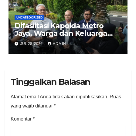
UNCATEGORIZED
Difasiitasi Kapolda Metro
Jaya, Warga dan Keluarga
Korban Imbau Jaga
JUL 28, 2026
ADMIN
Kondusivitas
Tinggalkan Balasan
Alamat email Anda tidak akan dipublikasikan.
Ruas
yang wajib ditandai
*
Komentar
*