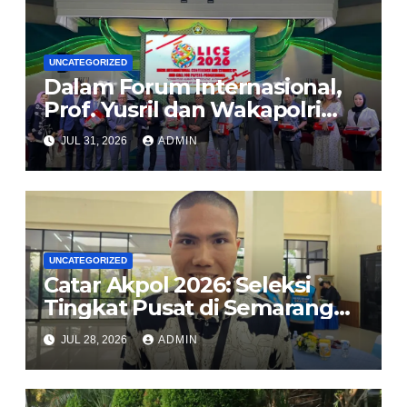
UNCATEGORIZED
Dalam Forum Internasional,
Prof. Yusril dan Wakapolri
Serukan Penguatan
JUL 31, 2026
ADMIN
Kerangka Hukum Global
Lindungi Perempuan dan
Anak dari TPPO
UNCATEGORIZED
Catar Akpol 2026: Seleksi
Tingkat Pusat di Semarang
Usung Prinsip BETAH, Polri
JUL 28, 2026
ADMIN
Komitmen Rekrutmen Bersih
dan Transparan