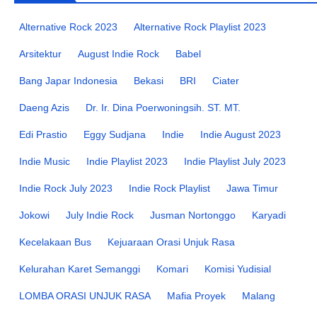
Alternative Rock 2023
Alternative Rock Playlist 2023
Arsitektur
August Indie Rock
Babel
Bang Japar Indonesia
Bekasi
BRI
Ciater
Daeng Azis
Dr. Ir. Dina Poerwoningsih. ST. MT.
Edi Prastio
Eggy Sudjana
Indie
Indie August 2023
Indie Music
Indie Playlist 2023
Indie Playlist July 2023
Indie Rock July 2023
Indie Rock Playlist
Jawa Timur
Jokowi
July Indie Rock
Jusman Nortonggo
Karyadi
Kecelakaan Bus
Kejuaraan Orasi Unjuk Rasa
Kelurahan Karet Semanggi
Komari
Komisi Yudisial
LOMBA ORASI UNJUK RASA
Mafia Proyek
Malang