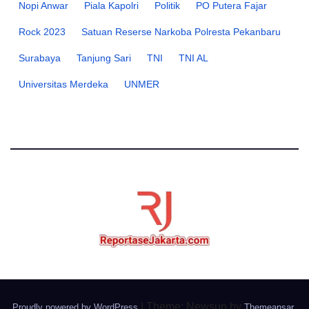
Nopi Anwar
Piala Kapolri
Politik
PO Putera Fajar
Rock 2023
Satuan Reserse Narkoba Polresta Pekanbaru
Surabaya
Tanjung Sari
TNI
TNI AL
Universitas Merdeka
UNMER
|
Theme: Newsup by
.
Proudly powered by WordPress
Themeansar