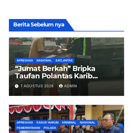
Berita Sebelum nya
APRESIASI
NASIONAL
SATLANTAS
“Jumat Berkah” Bripka
Taufan Polantas Karib
Bagikan Nasi Kotak untuk
7 AGUSTUS 2026
ADMIN
Sopir Truk yang Mogok di KM
00 Pondok Aren
APRESIASI
KASUS HUKUM
KRIMINAL
NASIONAL
PEMERINTAHAN
POLSEK