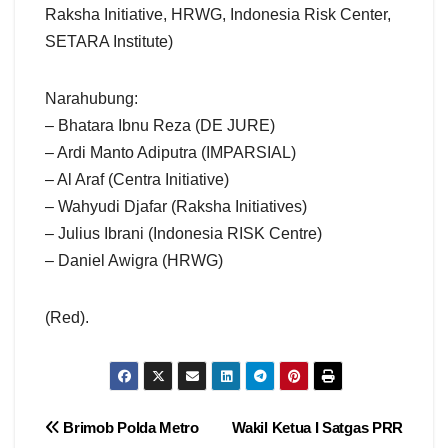
Raksha Initiative, HRWG, Indonesia Risk Center,
SETARA Institute)
Narahubung:
– Bhatara Ibnu Reza (DE JURE)
– Ardi Manto Adiputra (IMPARSIAL)
– Al Araf (Centra Initiative)
– Wahyudi Djafar (Raksha Initiatives)
– Julius Ibrani (Indonesia RISK Centre)
– ⁠Daniel Awigra (HRWG)
(Red).
Navigasi
Brimob Polda Metro
Wakil Ketua I Satgas PRR