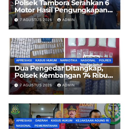
Polsek Tambora Serahkan 6
Motor Hasil Pengungkapan
Kasus Curanmor Kepada
7 AGUSTUS 2026
ADMIN
Pemilik Yang sah
APRESIASI
KASUS HUKUM
NARKOTIKA
NASIONAL
POLRES
Dua Pengedar Ditangkap,
Polsek Kembangan 74 Ribu
Obat Keras, Sabu Hingga
7 AGUSTUS 2026
ADMIN
Puluhan Vape Etomidate
Diamankan
APRESIASI
DAERAH
KASUS HUKUM
KEJAKSAAN AGUNG RI
NASIONAL
PEMERINTAHAN