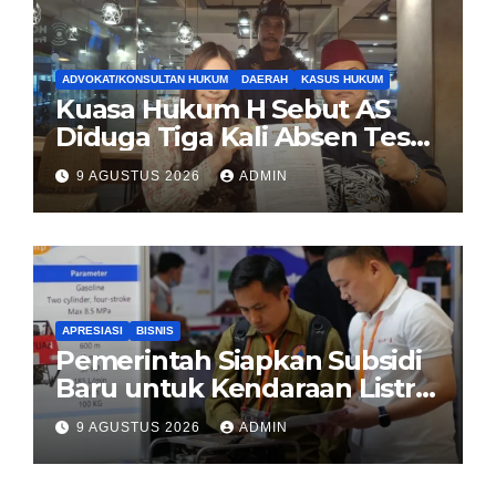
ADVOKAT/KONSULTAN HUKUM
DAERAH
KASUS HUKUM
Kuasa Hukum H Sebut AS
Diduga Tiga Kali Absen Tes
DNA, Minta Proses Hukum
9 AGUSTUS 2026
ADMIN
Dibuka Secara Terang
APRESIASI
BISNIS
Pemerintah Siapkan Subsidi
Baru untuk Kendaraan Listrik
di 2026
9 AGUSTUS 2026
ADMIN