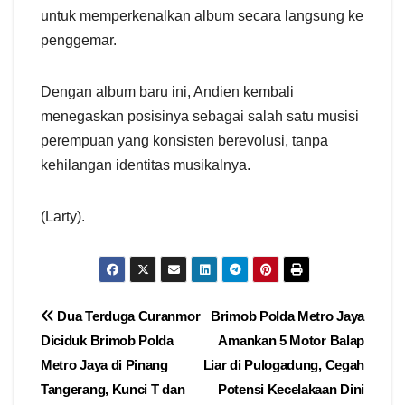
untuk memperkenalkan album secara langsung ke
penggemar.
Dengan album baru ini, Andien kembali
menegaskan posisinya sebagai salah satu musisi
perempuan yang konsisten berevolusi, tanpa
kehilangan identitas musikalnya.
(Larty).
Navigasi
Dua Terduga Curanmor
Brimob Polda Metro Jaya
Diciduk Brimob Polda
Amankan 5 Motor Balap
pos
Metro Jaya di Pinang
Liar di Pulogadung, Cegah
Tangerang, Kunci T dan
Potensi Kecelakaan Dini