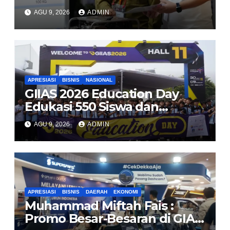
di 2026
AGU 9, 2026
ADMIN
APRESIASI
BISNIS
NASIONAL
GIIAS 2026 Education Day
Edukasi 550 Siswa dan
Mahasiswa Soal Teknologi EV
AGU 9, 2026
ADMIN
dan Industri Otomotif
APRESIASI
BISNIS
DAERAH
EKONOMI
Muhammad Miftah Fais :
Promo Besar-Besaran di GIAS,