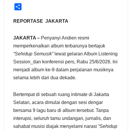
S
h
a
REPORTASE JAKARTA
r
e
JAKARTA –
Penyanyi Andien resmi
memperkenalkan album terbarunya bertajuk
“Sehidup Semusik”
lewat gelaran Album Listening
Session_dan konferensi pers, Rabu 25/6/2026. Ini
menjadi album ke-9 dalam perjalanan musiknya
selama lebih dari dua dekade.
Bertempat di sebuah ruang intimate di Jakarta
Selatan, acara dimulai dengan sesi dengar
bersama 9 lagu baru di album tersebut. Tanpa
interupsi, seluruh tamu undangan, jurnalis, dan
sahabat musisi diajak menyelami narasi
“Sehidup