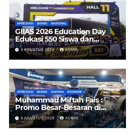
APRESIASI
BISNIS
NASIONAL
GIIAS 2026 Education Day
Edukasi 550 Siswa dan
Mahasiswa Soal Teknologi EV
9 AGUSTUS 2026
ADMIN
dan Industri Otomotif
APRESIASI
BISNIS
DAERAH
EKONOMI
Muhammad Miftah Fais :
Promo Besar-Besaran di
GIAS, GPS.id Tawarkan Free
9 AGUSTUS 2026
ADMIN
Instalasi Free Charge