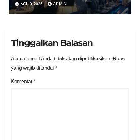
GPS.id Tawarkan Free
AGU 9, 2026
ADMIN
Instalasi Free Charge
Tinggalkan Balasan
Alamat email Anda tidak akan dipublikasikan.
Ruas
yang wajib ditandai
*
Komentar
*