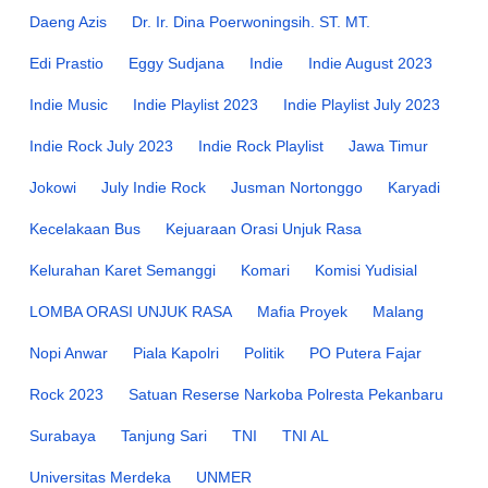
Daeng Azis
Dr. Ir. Dina Poerwoningsih. ST. MT.
Edi Prastio
Eggy Sudjana
Indie
Indie August 2023
Indie Music
Indie Playlist 2023
Indie Playlist July 2023
Indie Rock July 2023
Indie Rock Playlist
Jawa Timur
Jokowi
July Indie Rock
Jusman Nortonggo
Karyadi
Kecelakaan Bus
Kejuaraan Orasi Unjuk Rasa
Kelurahan Karet Semanggi
Komari
Komisi Yudisial
LOMBA ORASI UNJUK RASA
Mafia Proyek
Malang
Nopi Anwar
Piala Kapolri
Politik
PO Putera Fajar
Rock 2023
Satuan Reserse Narkoba Polresta Pekanbaru
Surabaya
Tanjung Sari
TNI
TNI AL
Universitas Merdeka
UNMER