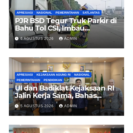
APRESIASI
NASIONAL
PEMERINTAHAN
SATLANTAS
PJR BSD Tegur Truk Parkir di
Bahu Tol CSI, Imbau
Pengendara Tertib
6 AGUSTUS 2026
ADMIN
APRESIASI
KEJAKSAAN AGUNG RI
NASIONAL
PEMERINTAHAN
PENDIDIKAN
UI dan Badiklat Kejaksaan RI
Jalin Kerja Sama, Bahas
Pembentukan Pusat Studi
5 AGUSTUS 2026
ADMIN
Kajian Kejaksaan