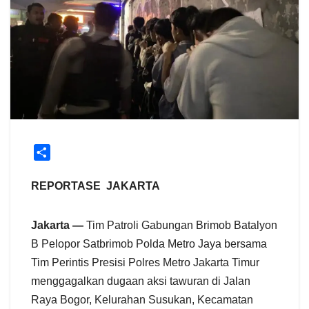
S
h
a
REPORTASE JAKARTA
r
e
Jakarta —
Tim Patroli Gabungan Brimob Batalyon
B Pelopor Satbrimob Polda Metro Jaya bersama
Tim Perintis Presisi Polres Metro Jakarta Timur
menggagalkan dugaan aksi tawuran di Jalan
Raya Bogor, Kelurahan Susukan, Kecamatan