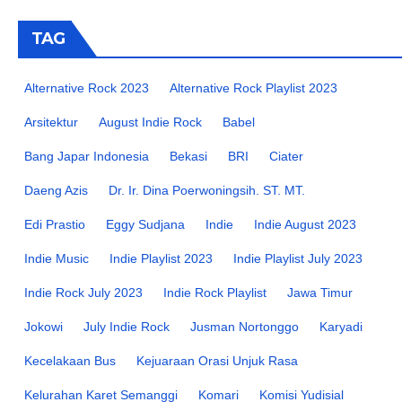
TAG
Alternative Rock 2023
Alternative Rock Playlist 2023
Arsitektur
August Indie Rock
Babel
Bang Japar Indonesia
Bekasi
BRI
Ciater
Daeng Azis
Dr. Ir. Dina Poerwoningsih. ST. MT.
Edi Prastio
Eggy Sudjana
Indie
Indie August 2023
Indie Music
Indie Playlist 2023
Indie Playlist July 2023
Indie Rock July 2023
Indie Rock Playlist
Jawa Timur
Jokowi
July Indie Rock
Jusman Nortonggo
Karyadi
Kecelakaan Bus
Kejuaraan Orasi Unjuk Rasa
Kelurahan Karet Semanggi
Komari
Komisi Yudisial