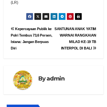
(LR)
Navigasi
Kepercayaan Publik ke
SANTUNAN ANAK YATIM
Polri Tembus 73,6 Persen,
WARNAI RANGKAIAN
pos
Istana: Jangan Berpuas
MILAD KE-19 TB
Diri
INTERPOL DI BALI
By
admin