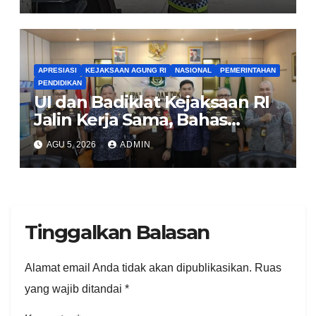
APRESIASI
KEJAKSAAN AGUNG RI
NASIONAL
PEMERINTAHAN
PENDIDIKAN
UI dan Badiklat Kejaksaan RI
Jalin Kerja Sama, Bahas
Pembentukan Pusat Studi
AGU 5, 2026
ADMIN
Kajian Kejaksaan
Tinggalkan Balasan
Alamat email Anda tidak akan dipublikasikan.
Ruas
yang wajib ditandai
*