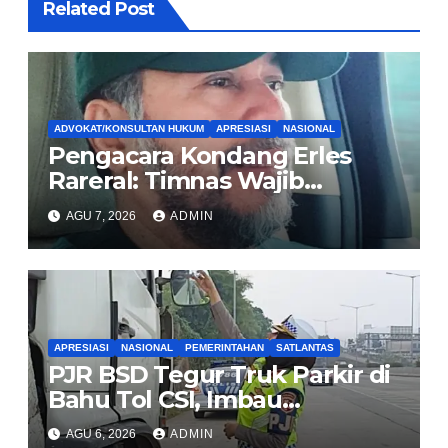
Related Post
ADVOKAT/KONSULTAN HUKUM
APRESIASI
NASIONAL
Pengacara Kondang Erles
Rareral: Timnas Wajib
Menang Lawan Singapura,
AGU 7, 2026
ADMIN
Jadi Kado HUT Kemerdekaan
untuk Rakyat
APRESIASI
NASIONAL
PEMERINTAHAN
SATLANTAS
PJR BSD Tegur Truk Parkir di
Bahu Tol CSI, Imbau
Pengendara Tertib
AGU 6, 2026
ADMIN