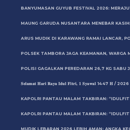
BANYUMASAN GUYUB FESTIVAL 2026: MERAJU
MAUNG GARUDA NUSANTARA MENEBAR KASIH: 
ARUS MUDIK DI KARAWANG RAMAI LANCAR, P
POLSEK TAMBORA JAGA KEAMANAN, WARGA M
POLISI GAGALKAN PEREDARAN 26,7 KG SABU
𝐒𝐞𝐥𝐚𝐦𝐚𝐭 𝐇𝐚𝐫𝐢 𝐑𝐚𝐲𝐚 𝐈𝐝𝐮𝐥 𝐅𝐢𝐭𝐫𝐢, 𝟏 𝐒𝐲𝐚𝐰𝐚𝐥 1447 𝐇 / 202
KAPOLRI PANTAU MALAM TAKBIRAN: “IDULFIT
KAPOLRI PANTAU MALAM TAKBIRAN: “IDULFIT
MUDIK LEBARAN 2026 LEBIH AMAN: ANGKA K