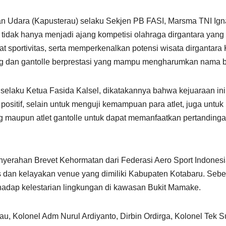
atan Udara (Kapusterau) selaku Sekjen PB FASI, Marsma TNI Ig
dak hanya menjadi ajang kompetisi olahraga dirgantara yang b
portivitas, serta memperkenalkan potensi wisata dirgantara K
layang dan gantolle berprestasi yang mampu mengharumkan nama 
selaku Ketua Fasida Kalsel, dikatakannya bahwa kejuaraan in
ositif, selain untuk menguji kemampuan para atlet, juga untu
ng maupun atlet gantolle untuk dapat memanfaatkan pertandinga
erahan Brevet Kehormatan dari Federasi Aero Sport Indonesia 
s dan kelayakan venue yang dimiliki Kabupaten Kotabaru. Sebe
adap kelestarian lingkungan di kawasan Bukit Mamake.
erau, Kolonel Adm Nurul Ardiyanto, Dirbin Ordirga, Kolonel Tek