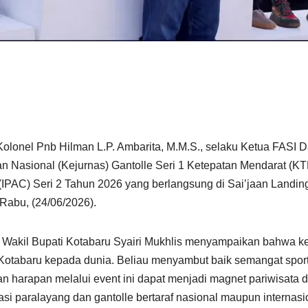
nel Pnb Hilman L.P. Ambarita, M.M.S., selaku Ketua FASI Da
n Nasional (Kejurnas) Gantolle Seri 1 Ketepatan Mendarat (K
 (IPAC) Seri 2 Tahun 2026 yang berlangsung di Sai’jaan Landi
Rabu, (24/06/2026).
Wakil Bupati Kotabaru Syairi Mukhlis menyampaikan bahwa keg
otabaru kepada dunia. Beliau menyambut baik semangat sport
an harapan melalui event ini dapat menjadi magnet pariwisata 
asi paralayang dan gantolle bertaraf nasional maupun internasi