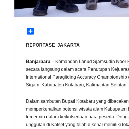
S
h
a
REPORTASE JAKARTA
r
e
Banjarbaru –
Komandan Lanud Sjamsudin Noor Kolo
secara langsung dalam acara Penutupan Kejuaraa
International Paragliding Accuracy Championship
Sigam, Kabupaten Kotabaru, Kalimantan Selatan. 
Dalam sambutan Bupati Kotabaru yang dibacakan 
memperkenalkan potensi wisata alam Kabupaten K
tercermin dalam keikutsertaan para peserta. Deng
unggulan di Kalsel yang telah dikenal memiliki lok