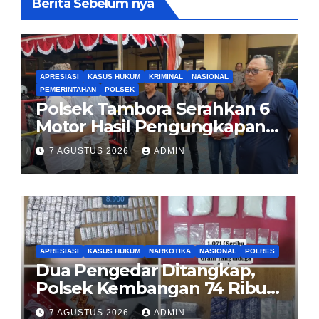
Berita Sebelum nya
APRESIASI
KASUS HUKUM
KRIMINAL
NASIONAL
PEMERINTAHAN
POLSEK
Polsek Tambora Serahkan 6
Motor Hasil Pengungkapan
Kasus Curanmor Kepada
7 AGUSTUS 2026
ADMIN
Pemilik Yang sah
APRESIASI
KASUS HUKUM
NARKOTIKA
NASIONAL
POLRES
Dua Pengedar Ditangkap,
Polsek Kembangan 74 Ribu
Obat Keras, Sabu Hingga
7 AGUSTUS 2026
ADMIN