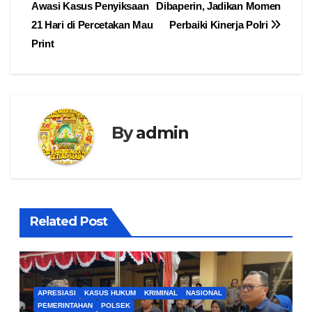
pos
Awasi Kasus Penyiksaan
Dibaperin, Jadikan Momen
21 Hari di Percetakan Mau
Perbaiki Kinerja Polri
Print
By
admin
Related Post
APRESIASI
KASUS HUKUM
KRIMINAL
NASIONAL
PEMERINTAHAN
POLSEK