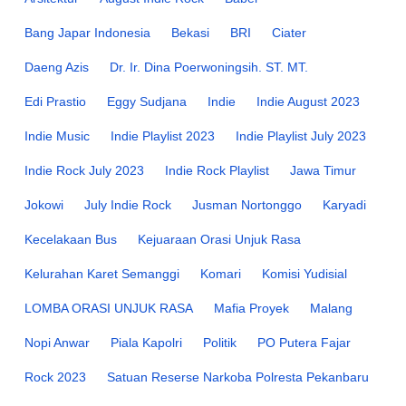
Bang Japar Indonesia
Bekasi
BRI
Ciater
Daeng Azis
Dr. Ir. Dina Poerwoningsih. ST. MT.
Edi Prastio
Eggy Sudjana
Indie
Indie August 2023
Indie Music
Indie Playlist 2023
Indie Playlist July 2023
Indie Rock July 2023
Indie Rock Playlist
Jawa Timur
Jokowi
July Indie Rock
Jusman Nortonggo
Karyadi
Kecelakaan Bus
Kejuaraan Orasi Unjuk Rasa
Kelurahan Karet Semanggi
Komari
Komisi Yudisial
LOMBA ORASI UNJUK RASA
Mafia Proyek
Malang
Nopi Anwar
Piala Kapolri
Politik
PO Putera Fajar
Rock 2023
Satuan Reserse Narkoba Polresta Pekanbaru