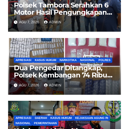
Polsek Tambora Serahkan 6
Motor Hasil Pengungkapan
Kasus Curanmor Kepada
AGU 7, 2026
ADMIN
Pemilik Yang sah
APRESIASI
KASUS HUKUM
NARKOTIKA
NASIONAL
POLRES
Dua Pengedar Ditangkap,
Polsek Kembangan 74 Ribu
Obat Keras, Sabu Hingga
AGU 7, 2026
ADMIN
Puluhan Vape Etomidate
Diamankan
APRESIASI
DAERAH
KASUS HUKUM
KEJAKSAAN AGUNG RI
NASIONAL
PEMERINTAHAN