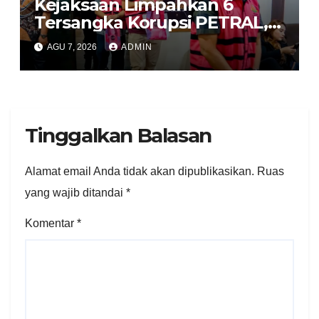
Kejaksaan Limpahkan 6
Tersangka Korupsi PETRAL,
PES dan ISC ke PN Tipikor
AGU 7, 2026
ADMIN
Jakarta Pusat
Tinggalkan Balasan
Alamat email Anda tidak akan dipublikasikan.
Ruas
yang wajib ditandai
*
Komentar
*