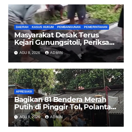
DAERAH
KASUS HUKUM
PEMBANGUNAN
PEMERINTAHAN
Masyarakat Desak Terus
Kejari Gunungsitoli, Periksa
dan Usut Tuntas Dugaan
AGU 8, 2026
ADMIN
Korupsi Proyek Jalan
Sirombu-Afulu (MYC) Senilai
Rp321 Miliar
APRESIASI
Bagikan 81 Bendera Merah
Putih di Pinggir Tol, Polantas
Karib BSD Ajak Warga Miskin
AGU 8, 2026
ADMIN
Kibarkan Sang Saka