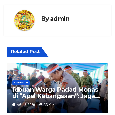
By
admin
Related Post
APRESIASI
Ribuan Warga Padati Monas
di “Apel Kebangsaan”: Jaga
Jakarta Berarti Jaga
AGU 8, 2026
ADMIN
Indonesia