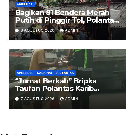
APRESIASI
Bagikan 81 Bendera Merah
Putih di Pinggir Tol, Polantas
Karib BSD Ajak Warga Miskin
8 AGUSTUS 2026
ADMIN
Kibarkan Sang Saka
APRESIASI
NASIONAL
SATLANTAS
“Jumat Berkah” Bripka
Taufan Polantas Karib
Bagikan Nasi Kotak untuk
7 AGUSTUS 2026
ADMIN
Sopir Truk yang Mogok di KM
00 Pondok Aren