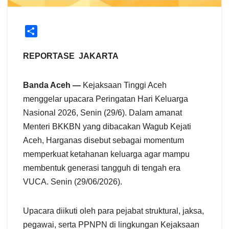
S
h
a
REPORTASE JAKARTA
r
e
Banda Aceh —
Kejaksaan Tinggi Aceh
menggelar upacara Peringatan Hari Keluarga
Nasional 2026, Senin (29/6). Dalam amanat
Menteri BKKBN yang dibacakan Wagub Kejati
Aceh, Harganas disebut sebagai momentum
memperkuat ketahanan keluarga agar mampu
membentuk generasi tangguh di tengah era
VUCA. Senin (29/06/2026).
Upacara diikuti oleh para pejabat struktural, jaksa,
pegawai, serta PPNPN di lingkungan Kejaksaan