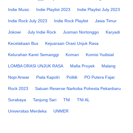
Indie Music
Indie Playlist 2023
Indie Playlist July 2023
Indie Rock July 2023
Indie Rock Playlist
Jawa Timur
Jokowi
July Indie Rock
Jusman Nortonggo
Karyadi
Kecelakaan Bus
Kejuaraan Orasi Unjuk Rasa
Kelurahan Karet Semanggi
Komari
Komisi Yudisial
LOMBA ORASI UNJUK RASA
Mafia Proyek
Malang
Nopi Anwar
Piala Kapolri
Politik
PO Putera Fajar
Rock 2023
Satuan Reserse Narkoba Polresta Pekanbaru
Surabaya
Tanjung Sari
TNI
TNI AL
Universitas Merdeka
UNMER