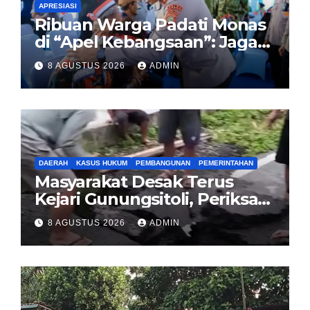
APRESIASI
Ribuan Warga Padati Monas
di “Apel Kebangsaan”: Jaga
Jakarta Berarti Jaga
8 AGUSTUS 2026
ADMIN
Indonesia
DAERAH
KASUS HUKUM
PEMBANGUNAN
PEMERINTAHAN
Masyarakat Desak Terus
Kejari Gunungsitoli, Periksa
dan Usut Tuntas Dugaan
8 AGUSTUS 2026
ADMIN
Korupsi Proyek Jalan
Sirombu-Afulu (MYC) Senilai
Rp321 Miliar