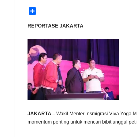
S
h
a
REPORTASE JAKARTA
r
e
JAKARTA –
Wakil Menteri nsmigrasi Viva Yoga
momentum penting untuk mencari bibit unggul peti