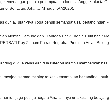
ng kemenangan petinju perempuan Indonesia Anggie Intania Ch
rno, Senayan, Jakarta, Minggu (5/7/2026).
kelas dunia,” ujar Viva Yoga penuh semangat usai pertandingan 
a oleh Menteri Pemuda dan Olahraga Erick Thohir. Turut hadir M
B PERBATI Ray Zulham Farras Nugraha, Presiden Asian Boxing
tanding di dua kelas dan dua kategori mampu memberikan hasil
ini menjadi sarana meningkatkan kemampuan bertanding untuk m
sia namun juga petinju negara Asia lainnya untuk saling belaj