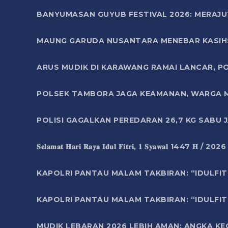
BANYUMASAN GUYUB FESTIVAL 2026: MERAJU
MAUNG GARUDA NUSANTARA MENEBAR KASIH: 
ARUS MUDIK DI KARAWANG RAMAI LANCAR, P
POLSEK TAMBORA JAGA KEAMANAN, WARGA M
POLISI GAGALKAN PEREDARAN 26,7 KG SABU
𝐒𝐞𝐥𝐚𝐦𝐚𝐭 𝐇𝐚𝐫𝐢 𝐑𝐚𝐲𝐚 𝐈𝐝𝐮𝐥 𝐅𝐢𝐭𝐫𝐢, 𝟏 𝐒𝐲𝐚𝐰𝐚𝐥 1447 𝐇 / 202
KAPOLRI PANTAU MALAM TAKBIRAN: “IDULFIT
KAPOLRI PANTAU MALAM TAKBIRAN: “IDULFIT
MUDIK LEBARAN 2026 LEBIH AMAN: ANGKA K