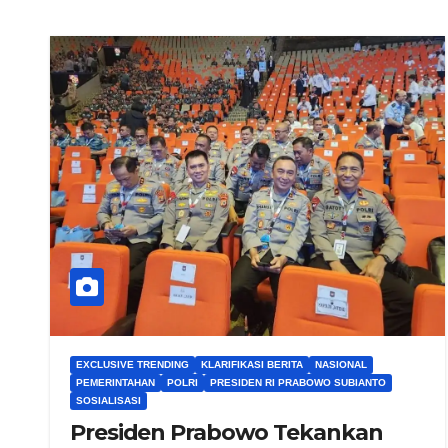
EXCLUSIVE TRENDING
KLARIFIKASI BERITA
NASIONAL
PEMERINTAHAN
POLRI
PRESIDEN RI PRABOWO SUBIANTO
SOSIALISASI
Presiden Prabowo Tekankan