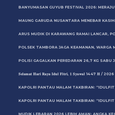
BANYUMASAN GUYUB FESTIVAL 2026: MERAJU
MAUNG GARUDA NUSANTARA MENEBAR KASIH: 
ARUS MUDIK DI KARAWANG RAMAI LANCAR, P
POLSEK TAMBORA JAGA KEAMANAN, WARGA M
POLISI GAGALKAN PEREDARAN 26,7 KG SABU
𝐒𝐞𝐥𝐚𝐦𝐚𝐭 𝐇𝐚𝐫𝐢 𝐑𝐚𝐲𝐚 𝐈𝐝𝐮𝐥 𝐅𝐢𝐭𝐫𝐢, 𝟏 𝐒𝐲𝐚𝐰𝐚𝐥 1447 𝐇 / 202
KAPOLRI PANTAU MALAM TAKBIRAN: “IDULFIT
KAPOLRI PANTAU MALAM TAKBIRAN: “IDULFIT
MUDIK LEBARAN 2026 LEBIH AMAN: ANGKA K