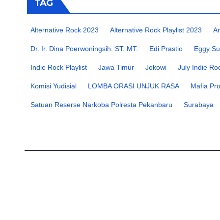
TAG
Alternative Rock 2023
Alternative Rock Playlist 2023
Ar
Dr. Ir. Dina Poerwoningsih. ST. MT.
Edi Prastio
Eggy Su
Indie Rock Playlist
Jawa Timur
Jokowi
July Indie Ro
Komisi Yudisial
LOMBA ORASI UNJUK RASA
Mafia Pr
Satuan Reserse Narkoba Polresta Pekanbaru
Surabaya