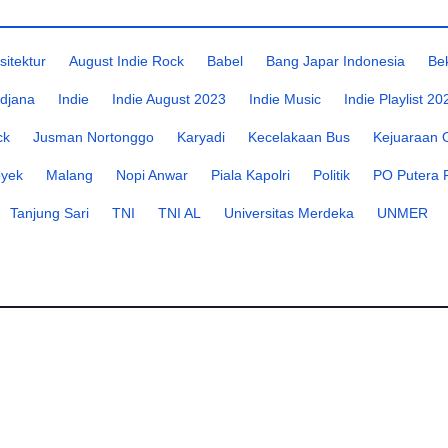
sitektur
August Indie Rock
Babel
Bang Japar Indonesia
Be
djana
Indie
Indie August 2023
Indie Music
Indie Playlist 20
ck
Jusman Nortonggo
Karyadi
Kecelakaan Bus
Kejuaraan 
oyek
Malang
Nopi Anwar
Piala Kapolri
Politik
PO Putera 
Tanjung Sari
TNI
TNI AL
Universitas Merdeka
UNMER