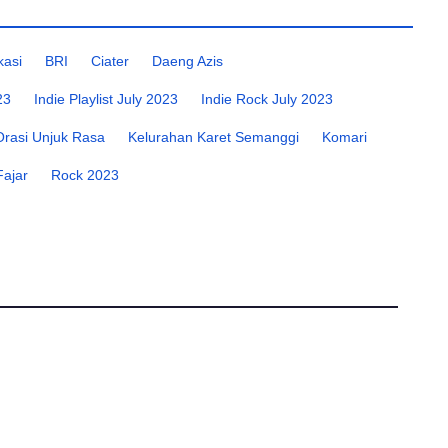
kasi
BRI
Ciater
Daeng Azis
23
Indie Playlist July 2023
Indie Rock July 2023
Orasi Unjuk Rasa
Kelurahan Karet Semanggi
Komari
Fajar
Rock 2023