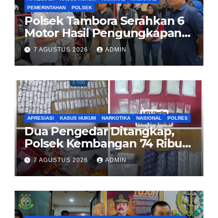
PEMERINTAHAN
POLSEK
Polsek Tambora Serahkan 6
Motor Hasil Pengungkapan
Kasus Curanmor Kepada
7 AGUSTUS 2026
ADMIN
Pemilik Yang sah
APRESIASI
KASUS HUKUM
NARKOTIKA
NASIONAL
POLRES
Dua Pengedar Ditangkap,
Polsek Kembangan 74 Ribu
Obat Keras, Sabu Hingga
7 AGUSTUS 2026
ADMIN
Puluhan Vape Etomidate
Diamankan