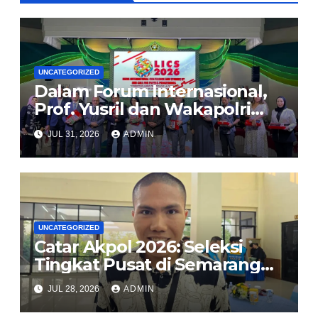
UNCATEGORIZED
Dalam Forum Internasional,
Prof. Yusril dan Wakapolri
Serukan Penguatan
JUL 31, 2026
ADMIN
Kerangka Hukum Global
Lindungi Perempuan dan
Anak dari TPPO
UNCATEGORIZED
Catar Akpol 2026: Seleksi
Tingkat Pusat di Semarang
Usung Prinsip BETAH, Polri
JUL 28, 2026
ADMIN
Komitmen Rekrutmen Bersih
dan Transparan