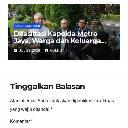
UNCATEGORIZED
Difasiitasi Kapolda Metro
Jaya, Warga dan Keluarga
Korban Imbau Jaga
JUL 28, 2026
ADMIN
Kondusivitas
Tinggalkan Balasan
Alamat email Anda tidak akan dipublikasikan.
Ruas
yang wajib ditandai
*
Komentar
*