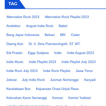
TAG
Alternative Rock 2023
Alternative Rock Playlist 2023
Arsitektur
August Indie Rock
Babel
Bang Japar Indonesia
Bekasi
BRI
Ciater
Daeng Azis
Dr. Ir. Dina Poerwoningsih. ST. MT.
Edi Prastio
Eggy Sudjana
Indie
Indie August 2023
Indie Music
Indie Playlist 2023
Indie Playlist July 2023
Indie Rock July 2023
Indie Rock Playlist
Jawa Timur
Jokowi
July Indie Rock
Jusman Nortonggo
Karyadi
Kecelakaan Bus
Kejuaraan Orasi Unjuk Rasa
Kelurahan Karet Semanggi
Komari
Komisi Yudisial