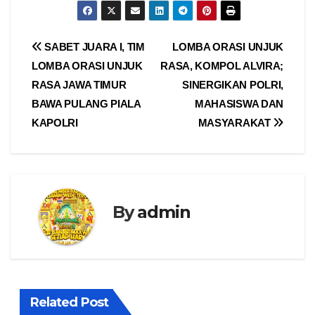
Navigasi
SABET JUARA I, TIM
LOMBA ORASI UNJUK
LOMBA ORASI UNJUK
RASA, KOMPOL ALVIRA;
pos
RASA JAWA TIMUR
SINERGIKAN POLRI,
BAWA PULANG PIALA
MAHASISWA DAN
KAPOLRI
MASYARAKAT
By
admin
Related Post