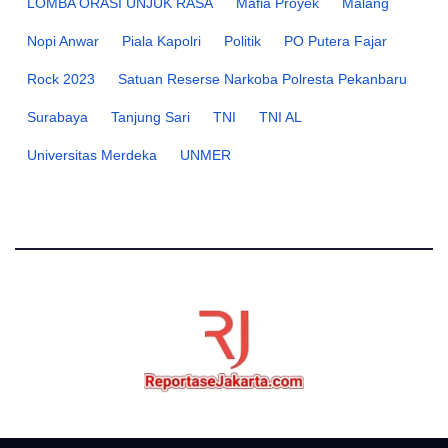
LOMBA ORASI UNJUK RASA
Mafia Proyek
Malang
Nopi Anwar
Piala Kapolri
Politik
PO Putera Fajar
Rock 2023
Satuan Reserse Narkoba Polresta Pekanbaru
Surabaya
Tanjung Sari
TNI
TNI AL
Universitas Merdeka
UNMER