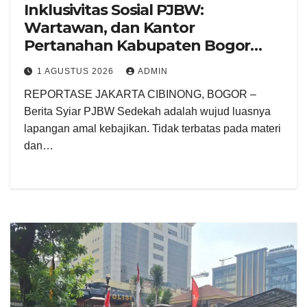
Inklusivitas Sosial PJBW:
Wartawan, dan Kantor
Pertanahan Kabupaten Bogor
Kolaborasi Gelar Program Jumat
1 AGUSTUS 2026
ADMIN
Berkah
REPORTASE JAKARTA CIBINONG, BOGOR –
Berita Syiar PJBW Sedekah adalah wujud luasnya
lapangan amal kebajikan. Tidak terbatas pada materi
dan…