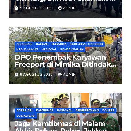
Pemuda dan 2 Bilah Parang
9 AGUSTUS 2026
ADMIN
APRESIASI
DAERAH
DUKACITA
EXCLUSIVE TRENDING
KASUS HUKUM
NASIONAL
PEMERINTAHAN
DPO Penembak Karyawan
Freeport di Mimika Ditindak
Satgas Amole-2026 di
9 AGUSTUS 2026
ADMIN
Tembagapura
APRESIASI
KAMTIBMAS
NASIONAL
PEMERINTAHAN
POLRES
SOSIALISASI
Jaga Kamtibmas di Malam
Akhir Pekan, Polres Jakbar