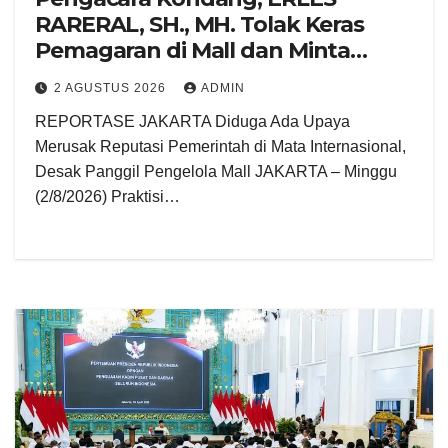
RARERAL, SH., MH. Tolak Keras
Pemagaran di Mall dan Minta
Presiden Perintahkan Kapolri –
2 AGUSTUS 2026
ADMIN
Panglima TNI Tertibkan
REPORTASE JAKARTA Diduga Ada Upaya
Merusak Reputasi Pemerintah di Mata Internasional,
Desak Panggil Pengelola Mall JAKARTA – Minggu
(2/8/2026) Praktisi…