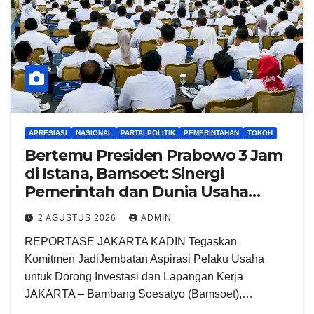
APRESIASI
NASIONAL
PARTAI POLITIK
PEMERINTAHAN
TOKOH
Bertemu Presiden Prabowo 3 Jam
di Istana, Bamsoet: Sinergi
Pemerintah dan Dunia Usaha
Kunci Hadapi Gejolak Ekonomi
2 AGUSTUS 2026
ADMIN
Global
REPORTASE JAKARTA KADIN Tegaskan
Komitmen JadiJembatan Aspirasi Pelaku Usaha
untuk Dorong Investasi dan Lapangan Kerja
JAKARTA – Bambang Soesatyo (Bamsoet),…