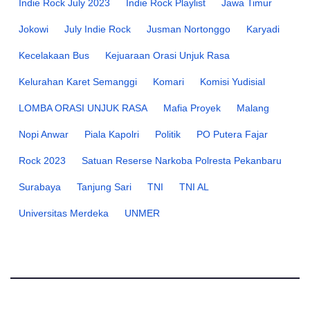
Indie Rock July 2023
Indie Rock Playlist
Jawa Timur
Jokowi
July Indie Rock
Jusman Nortonggo
Karyadi
Kecelakaan Bus
Kejuaraan Orasi Unjuk Rasa
Kelurahan Karet Semanggi
Komari
Komisi Yudisial
LOMBA ORASI UNJUK RASA
Mafia Proyek
Malang
Nopi Anwar
Piala Kapolri
Politik
PO Putera Fajar
Rock 2023
Satuan Reserse Narkoba Polresta Pekanbaru
Surabaya
Tanjung Sari
TNI
TNI AL
Universitas Merdeka
UNMER