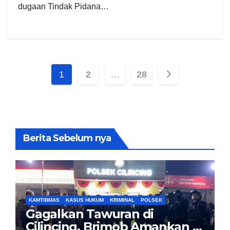
dugaan Tindak Pidana…
Paginasi
1
2
…
28
pos
Berita Sebelum nya
KAMTIBMAS
KASUS HUKUM
KRIMINAL
POLSEK
Gagalkan Tawuran di
Cilincing, Brimob Amankan 5