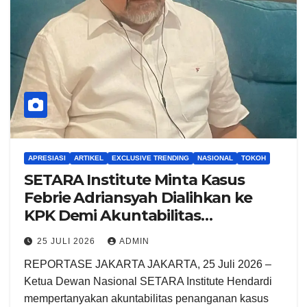
APRESIASI
ARTIKEL
EXCLUSIVE TRENDING
NASIONAL
TOKOH
SETARA Institute Minta Kasus
Febrie Adriansyah Dialihkan ke
KPK Demi Akuntabilitas
Penegakan Hukum
25 JULI 2026
ADMIN
REPORTASE JAKARTA JAKARTA, 25 Juli 2026 –
Ketua Dewan Nasional SETARA Institute Hendardi
mempertanyakan akuntabilitas penanganan kasus