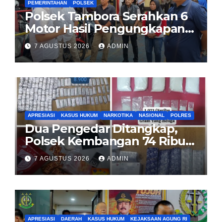
PEMERINTAHAN
POLSEK
Polsek Tambora Serahkan 6
Motor Hasil Pengungkapan
Kasus Curanmor Kepada
7 AGUSTUS 2026
ADMIN
Pemilik Yang sah
APRESIASI
KASUS HUKUM
NARKOTIKA
NASIONAL
POLRES
Dua Pengedar Ditangkap,
Polsek Kembangan 74 Ribu
Obat Keras, Sabu Hingga
7 AGUSTUS 2026
ADMIN
Puluhan Vape Etomidate
Diamankan
APRESIASI
DAERAH
KASUS HUKUM
KEJAKSAAN AGUNG RI