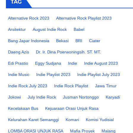
TAG
Alternative Rock 2023
Alternative Rock Playlist 2023
Arsitektur
August Indie Rock
Babel
Bang Japar Indonesia
Bekasi
BRI
Ciater
Daeng Azis
Dr. Ir. Dina Poerwoningsih. ST. MT.
Edi Prastio
Eggy Sudjana
Indie
Indie August 2023
Indie Music
Indie Playlist 2023
Indie Playlist July 2023
Indie Rock July 2023
Indie Rock Playlist
Jawa Timur
Jokowi
July Indie Rock
Jusman Nortonggo
Karyadi
Kecelakaan Bus
Kejuaraan Orasi Unjuk Rasa
Kelurahan Karet Semanggi
Komari
Komisi Yudisial
LOMBA ORASI UNJUK RASA
Mafia Proyek
Malang