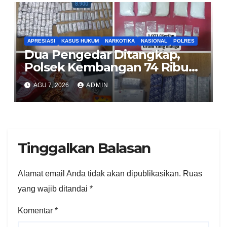
APRESIASI
KASUS HUKUM
NARKOTIKA
NASIONAL
POLRES
Dua Pengedar Ditangkap,
Polsek Kembangan 74 Ribu
Obat Keras, Sabu Hingga
AGU 7, 2026
ADMIN
Puluhan Vape Etomidate
Diamankan
Tinggalkan Balasan
Alamat email Anda tidak akan dipublikasikan.
Ruas
yang wajib ditandai
*
Komentar
*