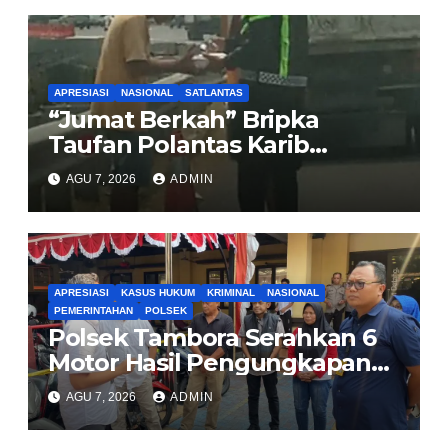
APRESIASI
NASIONAL
SATLANTAS
“Jumat Berkah” Bripka
Taufan Polantas Karib
Bagikan Nasi Kotak untuk
AGU 7, 2026
ADMIN
Sopir Truk yang Mogok di KM
00 Pondok Aren
APRESIASI
KASUS HUKUM
KRIMINAL
NASIONAL
PEMERINTAHAN
POLSEK
Polsek Tambora Serahkan 6
Motor Hasil Pengungkapan
Kasus Curanmor Kepada
AGU 7, 2026
ADMIN
Pemilik Yang sah