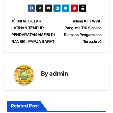
Navigasi
TNI AL GELAR
Jelang KTT WWF,
LATIHAN TEMPUR
Panglima TNI Siapkan
pos
PENDARATAN AMFIBI DI
Rencana Pengamanan
RANSIKI, PAPUA BARAT
Terpadu
By
admin
Related Post