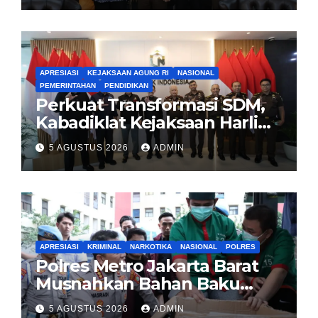
APRESIASI
KEJAKSAAN AGUNG RI
NASIONAL
PEMERINTAHAN
PENDIDIKAN
Perkuat Transformasi SDM,
Kabadiklat Kejaksaan Harli
Siregar Jalin Sinergi dengan
5 AGUSTUS 2026
ADMIN
LAN RI
APRESIASI
KRIMINAL
NARKOTIKA
NASIONAL
POLRES
Polres Metro Jakarta Barat
Musnahkan Bahan Baku
Narkotika 1,1 Ton
5 AGUSTUS 2026
ADMIN