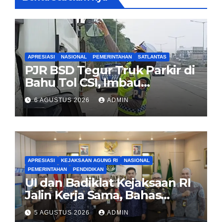
APRESIASI
NASIONAL
PEMERINTAHAN
SATLANTAS
PJR BSD Tegur Truk Parkir di
Bahu Tol CSI, Imbau
Pengendara Tertib
6 AGUSTUS 2026
ADMIN
APRESIASI
KEJAKSAAN AGUNG RI
NASIONAL
PEMERINTAHAN
PENDIDIKAN
UI dan Badiklat Kejaksaan RI
Jalin Kerja Sama, Bahas
Pembentukan Pusat Studi
5 AGUSTUS 2026
ADMIN
Kajian Kejaksaan