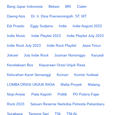
Bang Japar Indonesia
Bekasi
BRI
Ciater
Daeng Azis
Dr. Ir. Dina Poerwoningsih. ST. MT.
Edi Prastio
Eggy Sudjana
Indie
Indie August 2023
Indie Music
Indie Playlist 2023
Indie Playlist July 2023
Indie Rock July 2023
Indie Rock Playlist
Jawa Timur
Jokowi
July Indie Rock
Jusman Nortonggo
Karyadi
Kecelakaan Bus
Kejuaraan Orasi Unjuk Rasa
Kelurahan Karet Semanggi
Komari
Komisi Yudisial
LOMBA ORASI UNJUK RASA
Mafia Proyek
Malang
Nopi Anwar
Piala Kapolri
Politik
PO Putera Fajar
Rock 2023
Satuan Reserse Narkoba Polresta Pekanbaru
Surabaya
Tanjung Sari
TNI
TNI AL