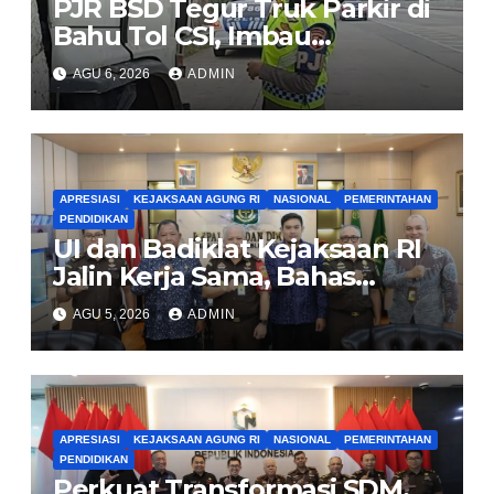
PJR BSD Tegur Truk Parkir di
Bahu Tol CSI, Imbau
Pengendara Tertib
AGU 6, 2026
ADMIN
APRESIASI
KEJAKSAAN AGUNG RI
NASIONAL
PEMERINTAHAN
PENDIDIKAN
UI dan Badiklat Kejaksaan RI
Jalin Kerja Sama, Bahas
Pembentukan Pusat Studi
AGU 5, 2026
ADMIN
Kajian Kejaksaan
APRESIASI
KEJAKSAAN AGUNG RI
NASIONAL
PEMERINTAHAN
PENDIDIKAN
Perkuat Transformasi SDM,