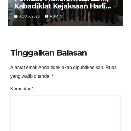
Kabadiklat Kejaksaan Harli
Siregar Jalin Sinergi dengan
AGU 5, 2026
ADMIN
LAN RI
Tinggalkan Balasan
Alamat email Anda tidak akan dipublikasikan.
Ruas
yang wajib ditandai
*
Komentar
*