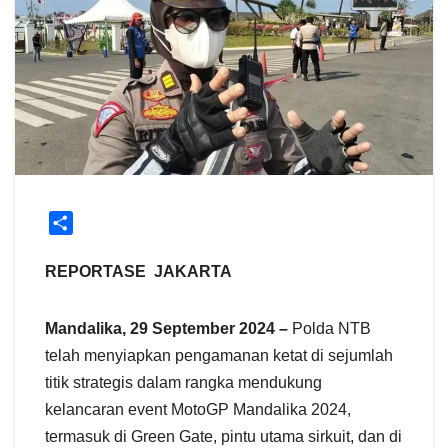
S
h
a
REPORTASE JAKARTA
r
e
Mandalika, 29 September 2024 –
Polda NTB
telah menyiapkan pengamanan ketat di sejumlah
titik strategis dalam rangka mendukung
kelancaran event MotoGP Mandalika 2024,
termasuk di Green Gate, pintu utama sirkuit, dan di