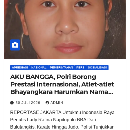
APRESIASI
NASIONAL
PEMERINTAHAN
PERS
SOSIALISASI
AKU BANGGA, Polri Borong
Prestasi Internasional, Atlet-atlet
Bhayangkara Harumkan Nama
Indonesia di Juni-Juli 2026
30 JULI 2026
ADMIN
REPORTASE JAKARTA Untukmu Indonesia Raya
Penulis Larty Rafina Napitupulu BBA Dari
Bulutangkis, Karate Hingga Judo, Polisi Tunjukkan