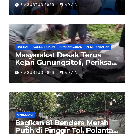
Jakarta Berarti Jaga
8 AGUSTUS 2026
ADMIN
Indonesia
DAERAH
KASUS HUKUM
PEMBANGUNAN
PEMERINTAHAN
Masyarakat Desak Terus
Kejari Gunungsitoli, Periksa
dan Usut Tuntas Dugaan
8 AGUSTUS 2026
ADMIN
Korupsi Proyek Jalan
Sirombu-Afulu (MYC) Senilai
Rp321 Miliar
APRESIASI
Bagikan 81 Bendera Merah
Putih di Pinggir Tol, Polantas