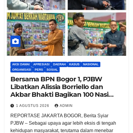
AKSI DAMAI
APRESIASI
DAERAH
KASUS
NASIONAL
ORGANISASI
PERS
SOSIAL
Bersama BPN Bogor 1, PJBW
Libatkan Alissia Borriello dan
Akbar Bhakti Bagikan 100 Nasi
Boks ke Warga Cibinong
1 AGUSTUS 2026
ADMIN
REPORTASE JAKARTA BOGOR, Berita Syiar
PJBW – Sebagai upaya agar lebih eksis di tengah
kehidupan masyarakat, terutama dalam menebar