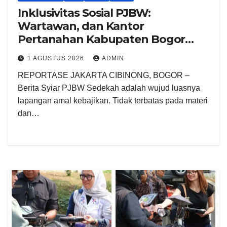
Inklusivitas Sosial PJBW:
Wartawan, dan Kantor
Pertanahan Kabupaten Bogor
Kolaborasi Gelar Program Jumat
1 AGUSTUS 2026
ADMIN
Berkah
REPORTASE JAKARTA CIBINONG, BOGOR –
Berita Syiar PJBW Sedekah adalah wujud luasnya
lapangan amal kebajikan. Tidak terbatas pada materi
dan…