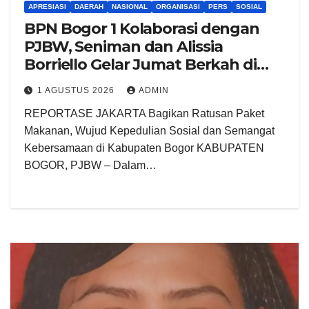
APRESIASI
DAERAH
NASIONAL
ORGANISASI
PERS
SOSIAL
BPN Bogor 1 Kolaborasi dengan
PJBW, Seniman dan Alissia
Borriello Gelar Jumat Berkah di
Cibinong
1 AGUSTUS 2026
ADMIN
REPORTASE JAKARTA Bagikan Ratusan Paket
Makanan, Wujud Kepedulian Sosial dan Semangat
Kebersamaan di Kabupaten Bogor KABUPATEN
BOGOR, PJBW – Dalam…