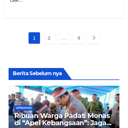
cafe…
Paginasi
1
2
…
9
pos
Berita Sebelum nya
APRESIASI
Ribuan Warga Padati Monas
di “Apel Kebangsaan”: Jaga