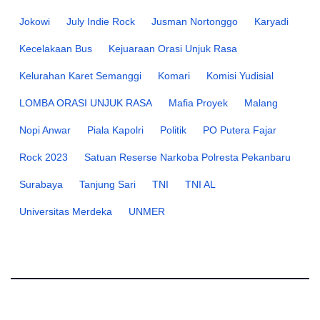
Jokowi
July Indie Rock
Jusman Nortonggo
Karyadi
Kecelakaan Bus
Kejuaraan Orasi Unjuk Rasa
Kelurahan Karet Semanggi
Komari
Komisi Yudisial
LOMBA ORASI UNJUK RASA
Mafia Proyek
Malang
Nopi Anwar
Piala Kapolri
Politik
PO Putera Fajar
Rock 2023
Satuan Reserse Narkoba Polresta Pekanbaru
Surabaya
Tanjung Sari
TNI
TNI AL
Universitas Merdeka
UNMER