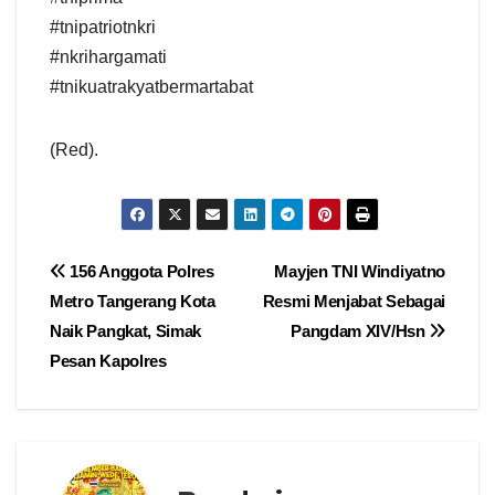
#tnipatriotnkri
#nkrihargamati
#tnikuatrakyatbermartabat
(Red).
Navigasi
156 Anggota Polres
Mayjen TNI Windiyatno
Metro Tangerang Kota
Resmi Menjabat Sebagai
pos
Naik Pangkat, Simak
Pangdam XIV/Hsn
Pesan Kapolres