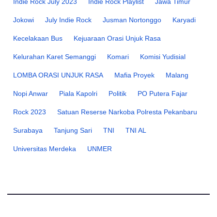
Indie Rock July 2023
Indie Rock Playlist
Jawa Timur
Jokowi
July Indie Rock
Jusman Nortonggo
Karyadi
Kecelakaan Bus
Kejuaraan Orasi Unjuk Rasa
Kelurahan Karet Semanggi
Komari
Komisi Yudisial
LOMBA ORASI UNJUK RASA
Mafia Proyek
Malang
Nopi Anwar
Piala Kapolri
Politik
PO Putera Fajar
Rock 2023
Satuan Reserse Narkoba Polresta Pekanbaru
Surabaya
Tanjung Sari
TNI
TNI AL
Universitas Merdeka
UNMER