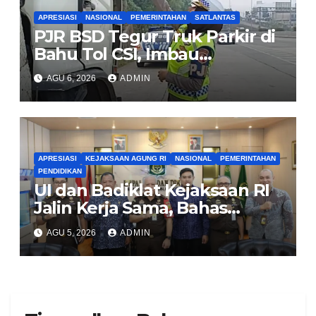
APRESIASI
NASIONAL
PEMERINTAHAN
SATLANTAS
PJR BSD Tegur Truk Parkir di
Bahu Tol CSI, Imbau
Pengendara Tertib
AGU 6, 2026
ADMIN
APRESIASI
KEJAKSAAN AGUNG RI
NASIONAL
PEMERINTAHAN
PENDIDIKAN
UI dan Badiklat Kejaksaan RI
Jalin Kerja Sama, Bahas
Pembentukan Pusat Studi
AGU 5, 2026
ADMIN
Kajian Kejaksaan