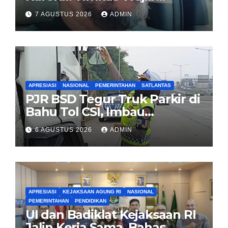
Menang Lawan Singapura,
7 AGUSTUS 2026
ADMIN
Jadi Kado HUT Kemerdekaan
untuk Rakyat
APRESIASI
NASIONAL
PEMERINTAHAN
SATLANTAS
PJR BSD Tegur Truk Parkir di
Bahu Tol CSI, Imbau
Pengendara Tertib
6 AGUSTUS 2026
ADMIN
APRESIASI
KEJAKSAAN AGUNG RI
NASIONAL
PEMERINTAHAN
PENDIDIKAN
UI dan Badiklat Kejaksaan RI
Jalin Kerja Sama, Bahas