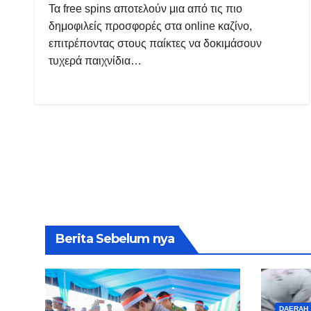
Τα free spins αποτελούν μια από τις πιο
δημοφιλείς προσφορές στα online καζίνο,
επιτρέποντας στους παίκτες να δοκιμάσουν
τυχερά παιχνίδια…
Berita Sebelum nya
DAERAH