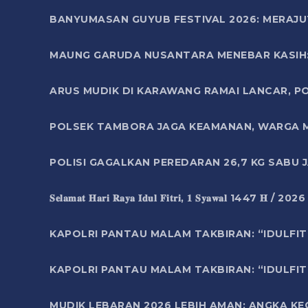
BANYUMASAN GUYUB FESTIVAL 2026: MERAJU
MAUNG GARUDA NUSANTARA MENEBAR KASIH: 
ARUS MUDIK DI KARAWANG RAMAI LANCAR, P
POLSEK TAMBORA JAGA KEAMANAN, WARGA M
POLISI GAGALKAN PEREDARAN 26,7 KG SABU
𝐒𝐞𝐥𝐚𝐦𝐚𝐭 𝐇𝐚𝐫𝐢 𝐑𝐚𝐲𝐚 𝐈𝐝𝐮𝐥 𝐅𝐢𝐭𝐫𝐢, 𝟏 𝐒𝐲𝐚𝐰𝐚𝐥 1447 𝐇 / 202
KAPOLRI PANTAU MALAM TAKBIRAN: “IDULFIT
KAPOLRI PANTAU MALAM TAKBIRAN: “IDULFIT
MUDIK LEBARAN 2026 LEBIH AMAN: ANGKA K