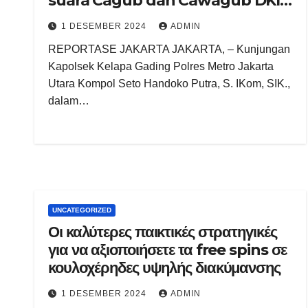
suara Cagub dan Cawagub DKI
Jakarta di Gedung PPK
1 DESEMBER 2024
ADMIN
REPORTASE JAKARTA JAKARTA, – Kunjungan
Kapolsek Kelapa Gading Polres Metro Jakarta
Utara Kompol Seto Handoko Putra, S. IKom, SIK.,
dalam…
UNCATEGORIZED
Οι καλύτερες παικτικές στρατηγικές
για να αξιοποιήσετε τα free spins σε
κουλοχέρηδες υψηλής διακύμανσης
1 DESEMBER 2024
ADMIN