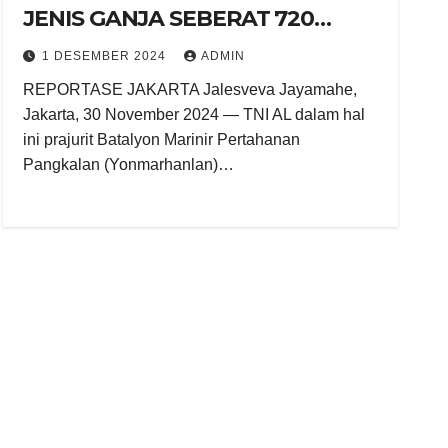
JENIS GANJA SEBERAT 720
GRAM DI PELABUHAN
1 DESEMBER 2024
ADMIN
JAYAPURA
REPORTASE JAKARTA Jalesveva Jayamahe,
Jakarta, 30 November 2024 — TNI AL dalam hal
ini prajurit Batalyon Marinir Pertahanan
Pangkalan (Yonmarhanlan)…