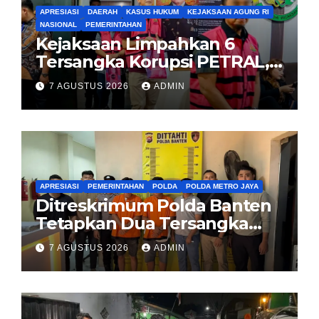
APRESIASI
DAERAH
KASUS HUKUM
KEJAKSAAN AGUNG RI
NASIONAL
PEMERINTAHAN
Kejaksaan Limpahkan 6
Tersangka Korupsi PETRAL,
PES dan ISC ke PN Tipikor
7 AGUSTUS 2026
ADMIN
Jakarta Pusat
APRESIASI
PEMERINTAHAN
POLDA
POLDA METRO JAYA
Ditreskrimum Polda Banten
Tetapkan Dua Tersangka
Kasus Aksi Anarkis dan
7 AGUSTUS 2026
ADMIN
Penghasutan di Balaraja