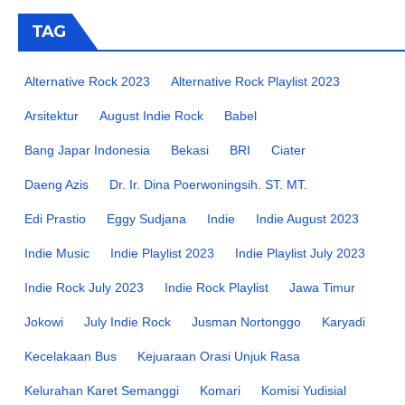
TAG
Alternative Rock 2023
Alternative Rock Playlist 2023
Arsitektur
August Indie Rock
Babel
Bang Japar Indonesia
Bekasi
BRI
Ciater
Daeng Azis
Dr. Ir. Dina Poerwoningsih. ST. MT.
Edi Prastio
Eggy Sudjana
Indie
Indie August 2023
Indie Music
Indie Playlist 2023
Indie Playlist July 2023
Indie Rock July 2023
Indie Rock Playlist
Jawa Timur
Jokowi
July Indie Rock
Jusman Nortonggo
Karyadi
Kecelakaan Bus
Kejuaraan Orasi Unjuk Rasa
Kelurahan Karet Semanggi
Komari
Komisi Yudisial