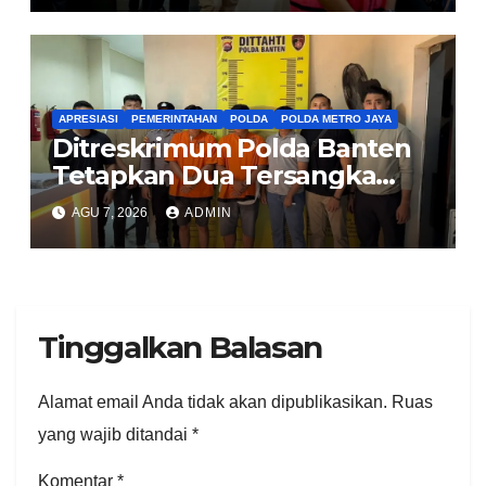
APRESIASI
PEMERINTAHAN
POLDA
POLDA METRO JAYA
Ditreskrimum Polda Banten
Tetapkan Dua Tersangka
Kasus Aksi Anarkis dan
AGU 7, 2026
ADMIN
Penghasutan di Balaraja
Tinggalkan Balasan
Alamat email Anda tidak akan dipublikasikan.
Ruas
yang wajib ditandai
*
Komentar
*