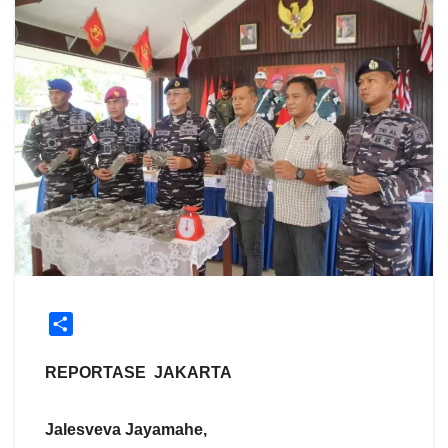
S
h
a
REPORTASE JAKARTA
r
e
Jalesveva Jayamahe,